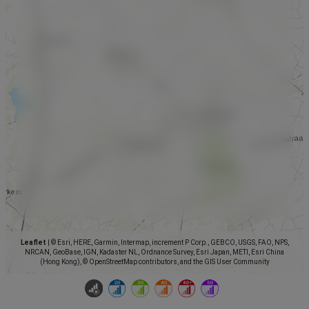
Leaflet
|
© Esri, HERE, Garmin, Intermap, increment P Corp., GEBCO, USGS, FAO, NPS,
NRCAN, GeoBase, IGN, Kadaster NL, Ordnance Survey, Esri Japan, METI, Esri China
(Hong Kong), © OpenStreetMap contributors, and the GIS User Community