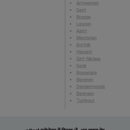
Antwerpen
Gent
Brugge
Leuven
Aalst
Mechelen
Kortrijk
Hasselt
Sint-Niklaas
Genk
Roeselare
Beveren
Dendermonde
Beringen
Turnhout