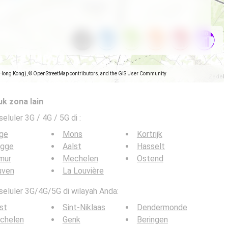
(Hong Kong), © OpenStreetMap contributors, and the GIS User Community
uk zona lain
seluler 3G / 4G / 5G di
:
ège
Mons
Kortrijk
ugge
Aalst
Hasselt
mur
Mechelen
Ostend
uven
La Louvière
 seluler 3G/4G/5G di wilayah Anda:
st
Sint-Niklaas
Dendermonde
chelen
Genk
Beringen