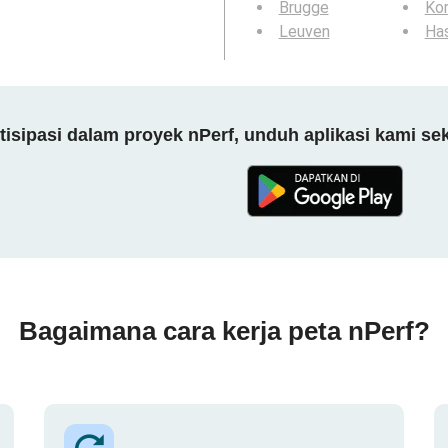
Brugge
Kor
Leuven
Ha
tisipasi dalam proyek nPerf, unduh aplikasi kami se
Bagaimana cara kerja peta nPerf?