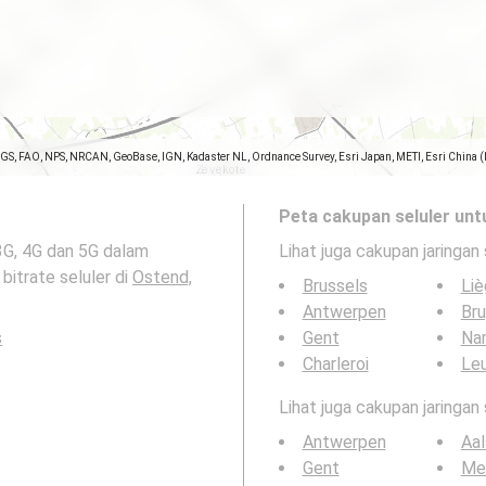
SGS, FAO, NPS, NRCAN, GeoBase, IGN, Kadaster NL, Ordnance Survey, Esri Japan, METI, Esri China 
Peta cakupan seluler unt
3G, 4G dan 5G dalam
Lihat juga cakupan jaringan 
bitrate seluler di
Ostend,
Brussels
Li
Antwerpen
Br
s
Gent
Na
Charleroi
Le
Lihat juga cakupan jaringan
Antwerpen
Aal
Gent
Me