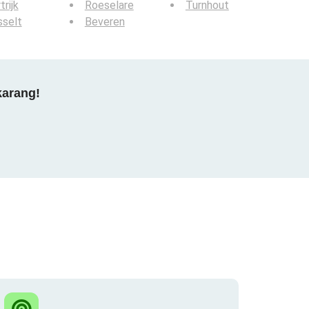
trijk
Roeselare
Turnhout
sselt
Beveren
karang!