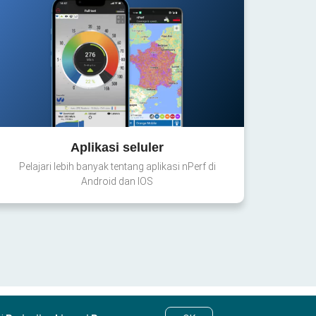
Aplikasi seluler
Pelajari lebih banyak tentang aplikasi nPerf di
Android dan IOS