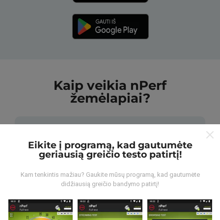
Kaip veikia nPerf
žemėlapiai?
Eikite į programą, kad gautumėte
geriausią greičio testo patirtį!
Iš kur gaunami duomenys?
Kam tenkintis mažiau? Gaukite mūsų programą, kad gautumėte
didžiausią greičio bandymo patirtį!
Duomenys renkami iš bandymų, kuriuos atliko „nPerf“
programos vartotojai. Tai testai, atliekami realiomis
sąlygomis, tiesiogiai lauke. Jei ir jūs norite įsitraukti,