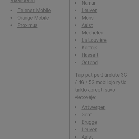
Vlaanderen
.
Namur
Telenet Mobile
Leuven
Orange Mobile
Mons
Proximus
Aalst
Mechelen
La Louvière
Kortrijk
Hasselt
Ostend
Taip pat peržiūrėkite 3G
/ 4G / 5G mobiliojo ryšio
tinklo aprėptį savo
vietovėje:
Antwerpen
Gent
Brugge
Leuven
Aalst