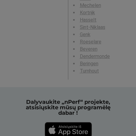
Mechelen
Kortrijk
Hasselt
Sint-Niklaas
Genk
Roeselare
Beveren
Dendermonde
Beringen
Turnhout
Dalyvaukite „nPerf“ projekte,
atsisiųskite mūsų programėlę
dabar !