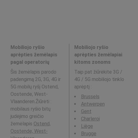
Mobiliojo ryšio
Mobiliojo ryšio
aprėpties žemėlapis
aprėpties žemėlapiai
pagal operatorių
kitoms zonoms
Šis žemėlapis parodo
Taip pat žiūrėkite 3G /
padengimą 2G, 3G, 4G ir
4G / 5G mobiliojo tinklo
5G mobilų ryšį Ostend,
aprėptį
:
Oostende, West-
Brussels
Vlaanderen.Žiūrėti :
Antwerpen
mobilaus ryšio bitų
Gent
judėjimo greičio
Charleroi
žemėlapis
Ostend,
Liège
Oostende, West-
Brugge