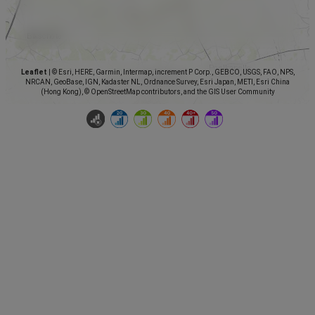
Leaflet
|
© Esri, HERE, Garmin, Intermap, increment P Corp., GEBCO, USGS, FAO, NPS,
NRCAN, GeoBase, IGN, Kadaster NL, Ordnance Survey, Esri Japan, METI, Esri China
(Hong Kong), © OpenStreetMap contributors, and the GIS User Community