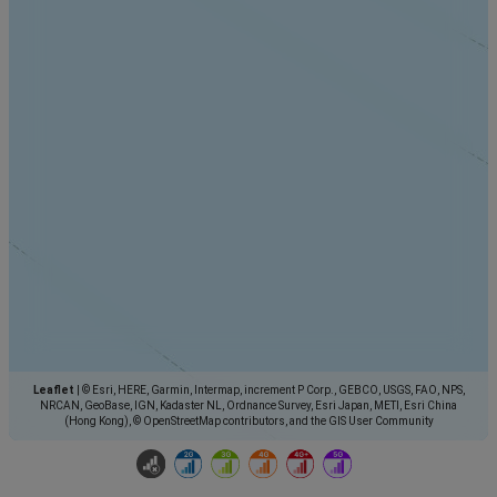
Leaflet
|
© Esri, HERE, Garmin, Intermap, increment P Corp., GEBCO, USGS, FAO, NPS,
NRCAN, GeoBase, IGN, Kadaster NL, Ordnance Survey, Esri Japan, METI, Esri China
(Hong Kong), © OpenStreetMap contributors, and the GIS User Community