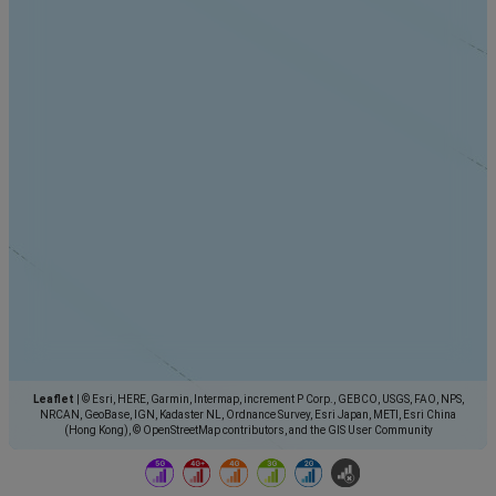
Leaflet
|
© Esri, HERE, Garmin, Intermap, increment P Corp., GEBCO, USGS, FAO, NPS,
NRCAN, GeoBase, IGN, Kadaster NL, Ordnance Survey, Esri Japan, METI, Esri China
(Hong Kong), © OpenStreetMap contributors, and the GIS User Community