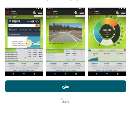
يتم جمع البيانات من الاختبارات التي أجراها مستخدمي تطبيق
nPerf. هذه هي الاختبارات التي أجريت في ظروف حقيقية ،
مباشرة في هذا المجال. إذا كنت ترغب في المشاركة أيضًا ،
فكل ما عليك فعله هو تنزيل تطبيق nPerf على هاتفك الذكي.
كلما زادت البيانات المتوفرة ، كلما كانت الخرائط أكثر شمولية!
من خلال تصفح nPerf.com ، فانك بذلك توافق علي
سياسة الاستخدام
كيف يتم إجراء التحديثات؟
الخصوصية وملفات تعريف الارتباط
بالإضافة
لإتفاقية ترخيص المستخدم
يفتح
لإختبار nPerf
يتم تحديث خرائط تغطية الشبكة تلقائيًا بواسطة الروبوت كل
ساعة. و يتم
تحديث خرائط السرعة كل 15 دقيقة
. و يتم عرض
لاحقاً
حسنا
البيانات لمدة عامين. ولكن بعد عامين ، تتم إزالة أقدم البيانات
من الخرائط مرة واحدة في الشهر.