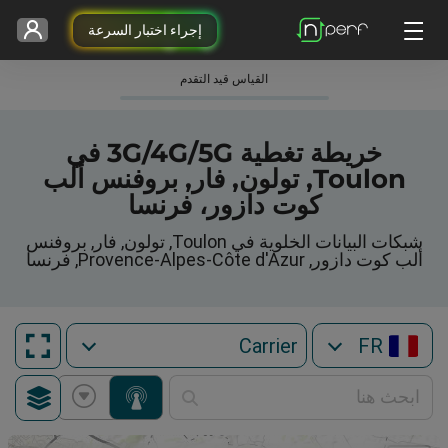
إجراء اختبار السرعة
القياس قيد التقدم
خريطة تغطية 3G/4G/5G في
Toulon, تولون, فار, بروفنس ألب
كوت دازور، فرنسا
شبكات البيانات الخلوية في Toulon, تولون, فار, بروفنس
ألب كوت دازور, Provence-Alpes-Côte d'Azur, فرنسا
FR