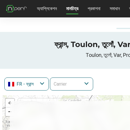
অ্যাপ্লিকেশন
মানচিত্র
প্রকাশনা
সমাধান
ফ্রান্স, Toulon, তুলোঁ
Toulon, তুলোঁ, Var, P
FR
- ফ্রান্স
+
−