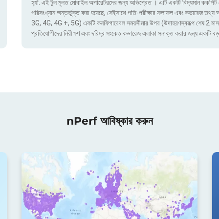
হ্যাঁ. এই টুল মূলত মোবাইল অপারেটরদের জন্য অভিপ্রেত । এটি একটি বিদ্যমান ককপিট য
পরিসংখ্যান অন্তর্ভুক্ত করা হয়েছে, সেইসাথে গতি-পরীক্ষার ফলাফল এবং কভারেজ তথ্য অ্য
3G, 4G, 4G +, 5G) একটি কনফিগারেবল সময়সীমার উপর (উদাহরণস্বরূপ শেষ 2 মাস) দ্বার
প্রতিযোগীদের নিরীক্ষণ এবং দরিদ্র সংকেত কভারেজ এলাকা সনাক্ত করার জন্য একটি বড়
nPerf আবিষ্কার করুন