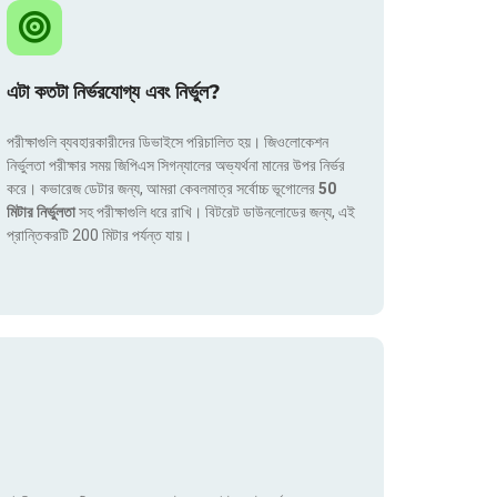
এটা কতটা নির্ভরযোগ্য এবং নির্ভুল?
পরীক্ষাগুলি ব্যবহারকারীদের ডিভাইসে পরিচালিত হয়। জিওলোকেশন
নির্ভুলতা পরীক্ষার সময় জিপিএস সিগন্যালের অভ্যর্থনা মানের উপর নির্ভর
করে। কভারেজ ডেটার জন্য, আমরা কেবলমাত্র সর্বোচ্চ ভূগোলের
50
মিটার নির্ভুলতা
সহ পরীক্ষাগুলি ধরে রাখি। বিটরেট ডাউনলোডের জন্য, এই
প্রান্তিকরটি 200 মিটার পর্যন্ত যায়।