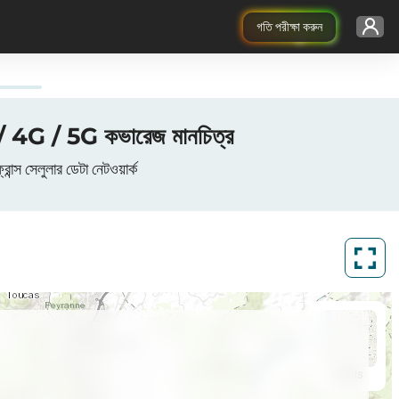
গতি পরীক্ষা করুন
4G / 5G কভারেজ মানচিত্র
েলুলার ডেটা নেটওয়ার্ক
ArcGIS