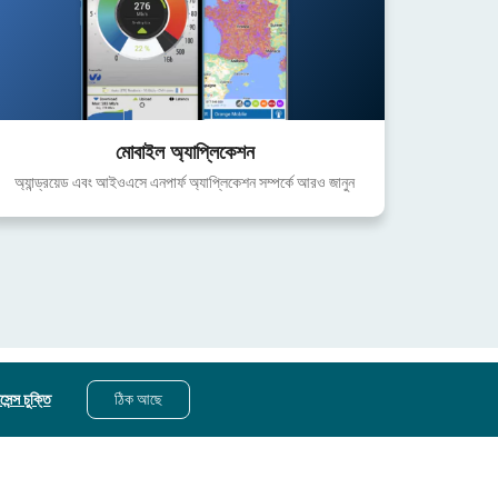
মোবাইল অ্যাপ্লিকেশন
অ্যান্ড্রয়েড এবং আইওএসে এনপার্ফ অ্যাপ্লিকেশন সম্পর্কে আরও জানুন
েন্স চুক্তি
ঠিক আছে