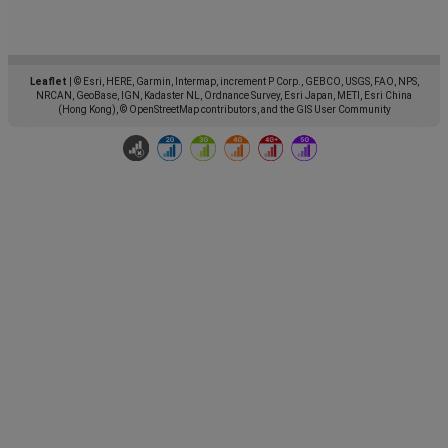
Leaflet
|
© Esri, HERE, Garmin, Intermap, increment P Corp., GEBCO, USGS, FAO, NPS,
NRCAN, GeoBase, IGN, Kadaster NL, Ordnance Survey, Esri Japan, METI, Esri China
(Hong Kong), © OpenStreetMap contributors, and the GIS User Community