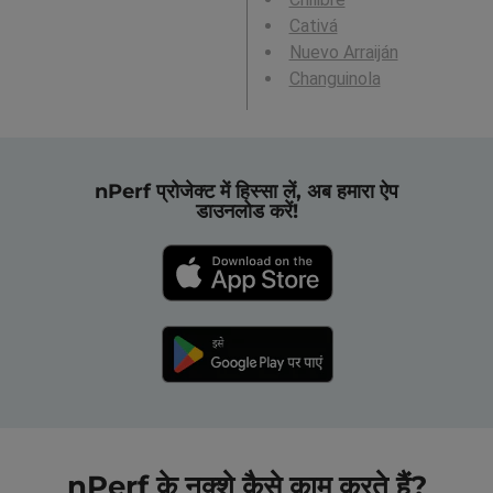
Cativá
Nuevo Arraiján
Changuinola
nPerf प्रोजेक्ट में हिस्सा लें, अब हमारा ऐप
डाउनलोड करें!
nPerf के नक्शे कैसे काम करते हैं?