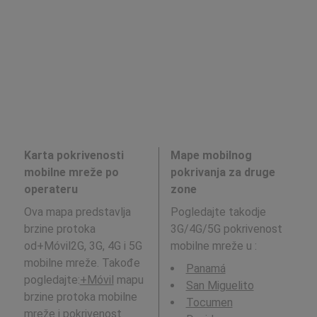
Karta pokrivenosti
Mape mobilnog
mobilne mreže po
pokrivanja za druge
operateru
zone
Ova mapa predstavlja
Pogledajte takodje
brzine protoka
3G/4G/5G pokrivenost
od+Móvil2G, 3G, 4G i 5G
mobilne mreže u
:
mobilne mreže. Takođe
Panamá
pogledajte:
+Móvil
mapu
San Miguelito
brzine protoka mobilne
Tocumen
mreže i pokrivenost