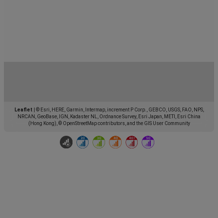
Leaflet
|
© Esri, HERE, Garmin, Intermap, increment P Corp., GEBCO, USGS, FAO, NPS,
NRCAN, GeoBase, IGN, Kadaster NL, Ordnance Survey, Esri Japan, METI, Esri China
(Hong Kong), © OpenStreetMap contributors, and the GIS User Community