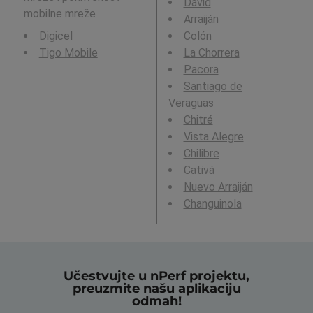
David
mobilne mreže
Arraiján
Digicel
Colón
Tigo Mobile
La Chorrera
Pacora
Santiago de
Veraguas
Chitré
Vista Alegre
Chilibre
Cativá
Nuevo Arraiján
Changuinola
Učestvujte u nPerf projektu,
preuzmite našu aplikaciju
odmah!