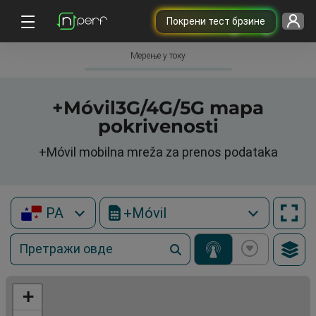
Покрени тест брзине
Мерење у току
+Móvil3G/4G/5G mapa
pokrivenosti
+Móvil mobilna mreža za prenos podataka
PA
+Móvil
+