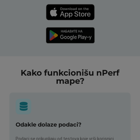
Kako funkcionišu nPerf
mape?
Odakle dolaze podaci?
Podaci se prikupljaju od testova koje vrši korisnici