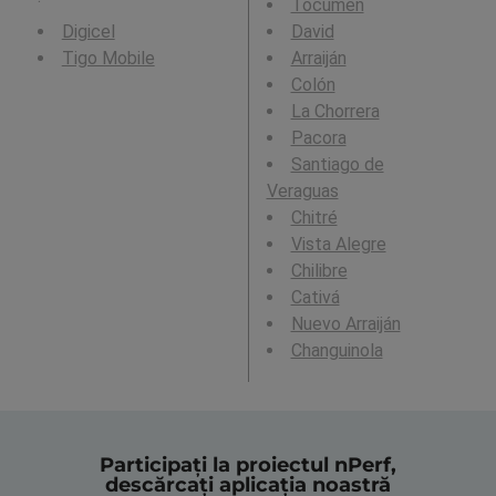
Tocumen
Digicel
David
Tigo Mobile
Arraiján
Colón
La Chorrera
Pacora
Santiago de
Veraguas
Chitré
Vista Alegre
Chilibre
Cativá
Nuevo Arraiján
Changuinola
Participați la proiectul nPerf,
descărcați aplicația noastră