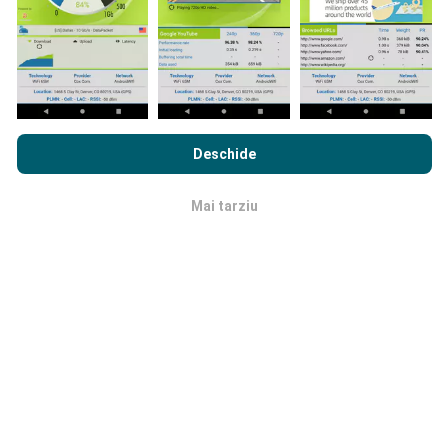
Prin navigarea nPerf.com, sunteți de acord cu
Politica de
Cât de fiabilă și precisă este?
confidențialitate și cookie-uri de utilizare
precum și
Acordul
Deschide
de Licență pentru Utilizatorul Final
a testului nostru nPerf.
Testele sunt efectuate pe dispozitivele utilizatorilor.
Precizia geo locației depinde de calitatea recepției
Mai tarziu
OK
semnalului GPS la momentul testului. Pentru datele
de acoperire, noi păstrăm doar teste cu o precizie
maximă a locației
de 50 de metri
. Pentru rata de
descărcare, acest prag merge până la 200 de metri.
Cum pot obține date brute?