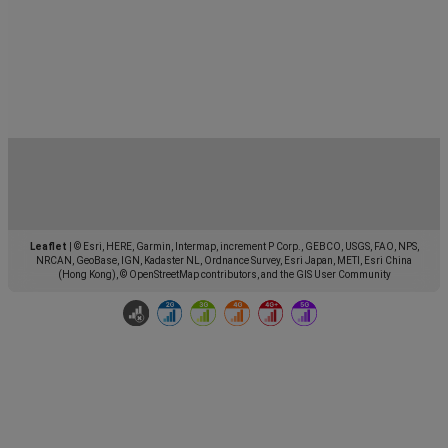
Leaflet
|
© Esri, HERE, Garmin, Intermap, increment P Corp., GEBCO, USGS, FAO, NPS,
NRCAN, GeoBase, IGN, Kadaster NL, Ordnance Survey, Esri Japan, METI, Esri China
(Hong Kong), © OpenStreetMap contributors, and the GIS User Community