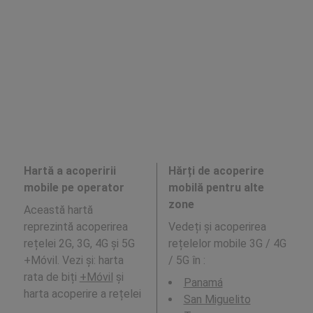
Hartă a acoperirii
Hărți de acoperire
mobile pe operator
mobilă pentru alte
zone
Această hartă
reprezintă acoperirea
Vedeți și acoperirea
rețelei 2G, 3G, 4G și 5G
rețelelor mobile 3G / 4G
+Móvil. Vezi și: harta
/ 5G în
:
rata de biți
+Móvil
și
Panamá
harta acoperire a rețelei
San Miguelito
.