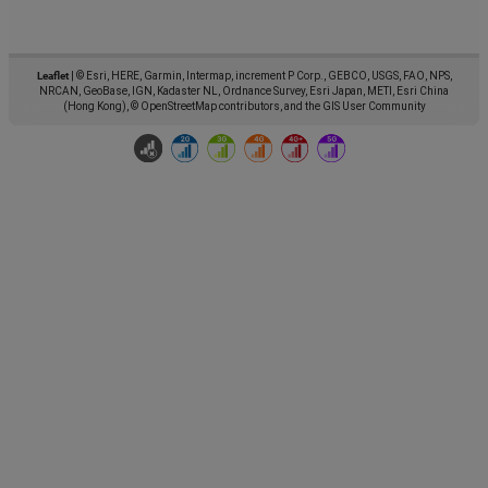
Leaflet
|
© Esri, HERE, Garmin, Intermap, increment P Corp., GEBCO, USGS, FAO, NPS,
NRCAN, GeoBase, IGN, Kadaster NL, Ordnance Survey, Esri Japan, METI, Esri China
(Hong Kong), © OpenStreetMap contributors, and the GIS User Community