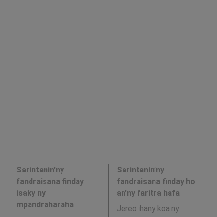
Sarintanin’ny
Sarintanin’ny
fandraisana finday
fandraisana finday ho
isaky ny
an’ny faritra hafa
mpandraharaha
Jereo ihany koa ny