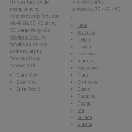
Ity sarintany ity dia
fandrakofann'ny
mampiseho ny
tambajotra 3G / 4G / 5G
fandrakofan'ny Movistar
:
Movil 2G, 3G, 4G ary ny
Lima
5G. Jereo ihany koa:
Arequipa
Movistar Movil
ny
Callao
tanjaka eo amin'ny
Trujillo
sarintany ary ny
Chiclayo
fandrakofan'ny
Iquitos
tambanjotra.
Huancayo
Claro Movil
Piura
Bitel Movil
Chimbote
Entel Movil
Cusco
Pucallpa
Tacna
Ica
Juliaca
Sullana