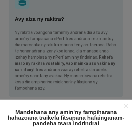
Avy aiza ny rakitra?
Ny rakitra voangona tamin'ny andrana dia azo avy
amin'ny fampiasana nPerf. Ireo andrana ireo mantsy
dia mamoaka ny rakitra marina teny an-toerana. Raha
te hananadrana izany koa ianao, dia manasa anao
izahay hampiasa ny nPerf amin'ny findainao.
Rehefa
maro ny rakitra voatahiry, vao mainka azo vakina ny
sarintany!
. Ireo andrana voaray rehetra dia aseho
amin'ny sarintany avokoa. Ny masontsivana rehetra
kosa dia ampiharina mialohan'ny fikajiana sy
famoahana azy.
Mandehana any amin'ny fampiharana
hahazoana traikefa fitsapana hafainganam-
pandeha tsara indrindra!