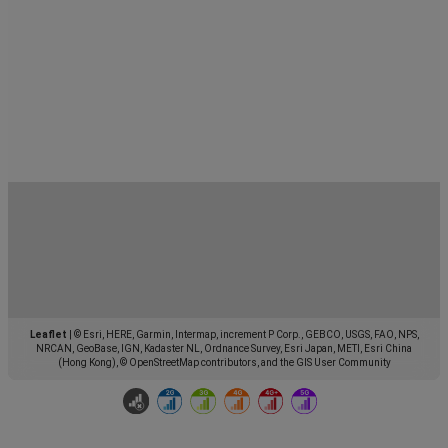
Leaflet
|
© Esri, HERE, Garmin, Intermap, increment P Corp., GEBCO, USGS, FAO, NPS,
NRCAN, GeoBase, IGN, Kadaster NL, Ordnance Survey, Esri Japan, METI, Esri China
(Hong Kong), © OpenStreetMap contributors, and the GIS User Community