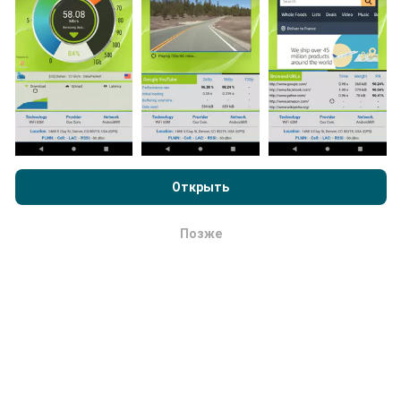
Насколько это надежно и точно?
Просматривая nPerf.com, вы даете согласие на нашу
Политику конфиденциальности и использование файлов
Тесты проводятся на устройствах пользователей.
cookie
, а также на наш тест nPerf
Лицензионный договор
Точность геолокации зависит от качества приема
Открыть
конечного пользователя
.
сигнала GPS на момент испытания. Для данных о
покрытии мы сохраняем только тесты с
Позже
ОК
максимальной точностью геолокации
50 метров
.
Для загрузки битрейтов этот порог достигает 200
метров.