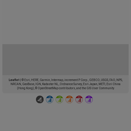
Leaflet
|
© Esri, HERE, Garmin, Intermap, increment P Corp., GEBCO, USGS, FAO, NPS,
NRCAN, GeoBase, IGN, Kadaster NL, Ordnance Survey, Esri Japan, METI, Esri China
(Hong Kong), © OpenStreetMap contributors, and the GIS User Community