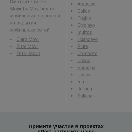
Смотрите также:
Arequipa
Movistar Movil
карта
Callao
мобильных скоростей
Trujillo
и покрытия
Chiclayo
мобильных сетей.
Iquitos
Claro Movil
Huancayo
Bitel Movil
Piura
Entel Movil
Chimbote
Cusco
Pucallpa
Tacna
Ica
Juliaca
Sullana
Примите участие в проектах
nPerf, загрузите наше