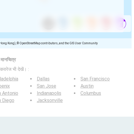
(Hong Kong), © OpenStreetMap contributors, and the GIS User Community
ज मानचित्र
कवरेज भी देखें। :
ladelphia
Dallas
San Francisco
oenix
San Jose
Austin
 Antonio
Indianapolis
Columbus
n Diego
Jacksonville