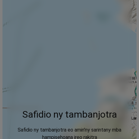
Safidio ny tambanjotra
Safidio ny tambanjotra eo amin'ny sarintany mba
hampisehoana ireo rakitra