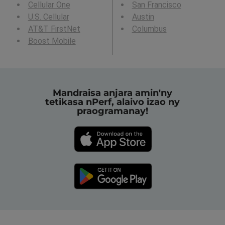
Cellular One
San Francisco
U.S. Cellular
Austin
AT&T FirstNet
Columbus
Boost Mobile
Mandraisa anjara amin'ny
tetikasa nPerf, alaivo izao ny
praogramanay!