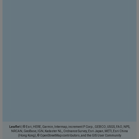
Leaflet
|
© Esri, HERE, Garmin, Intermap, increment P Corp., GEBCO, USGS, FAO, NPS,
NRCAN, GeoBase, IGN, Kadaster NL, Ordnance Survey, Esri Japan, METI, Esri China
(Hong Kong), © OpenStreetMap contributors, and the GIS User Community