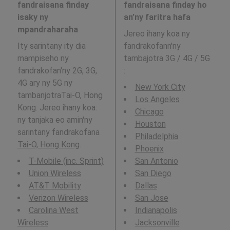
fandraisana finday
fandraisana finday ho
isaky ny
an’ny faritra hafa
mpandraharaha
Jereo ihany koa ny
Ity sarintany ity dia
fandrakofann'ny
mampiseho ny
tambajotra 3G / 4G / 5G
fandrakofan'ny 2G, 3G,
:
4G ary ny 5G ny
New York City
tambanjotraTai-O, Hong
Los Angeles
Kong. Jereo ihany koa:
Chicago
ny tanjaka eo amin'ny
Houston
sarintany fandrakofana
Philadelphia
Tai-O, Hong Kong
.
Phoenix
T-Mobile (inc. Sprint)
San Antonio
Union Wireless
San Diego
AT&T Mobility
Dallas
Verizon Wireless
San Jose
Carolina West
Indianapolis
Wireless
Jacksonville