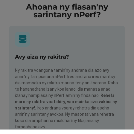
Ahoana ny fiasan'ny
sarintany nPerf?
Avy aiza ny rakitra?
Ny rakitra voangona tamin'ny andrana dia azo avy
amin'ny fampiasana nPerf. Ireo andrana ireo mantsy
dia mamoaka ny rakitra marina teny an-toerana. Raha
te hananadrana izany koa ianao, dia manasa anao
izahay hampiasa ny nPerf amin'ny findainao.
Rehefa
maro ny rakitra voatahiry, vao mainka azo vakina ny
sarintany!
. Ireo andrana voaray rehetra dia aseho
amin'ny sarintany avokoa. Ny masontsivana rehetra
kosa dia ampiharina mialohan'ny fikajiana sy
famoahana azy.