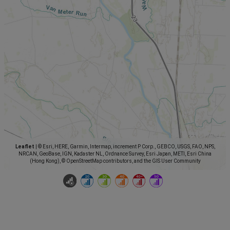
Leaflet
|
© Esri, HERE, Garmin, Intermap, increment P Corp., GEBCO, USGS, FAO, NPS,
NRCAN, GeoBase, IGN, Kadaster NL, Ordnance Survey, Esri Japan, METI, Esri China
(Hong Kong), © OpenStreetMap contributors, and the GIS User Community