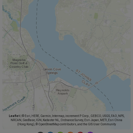
Leaflet
|
© Esri, HERE, Garmin, Intermap, increment P Corp., GEBCO, USGS, FAO, NPS,
NRCAN, GeoBase, IGN, Kadaster NL, Ordnance Survey, Esri Japan, METI, Esri China
(Hong Kong), © OpenStreetMap contributors, and the GIS User Community