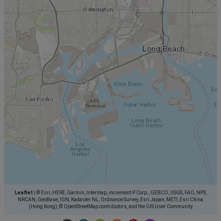
Leaflet
|
© Esri, HERE, Garmin, Intermap, increment P Corp., GEBCO, USGS, FAO, NPS,
NRCAN, GeoBase, IGN, Kadaster NL, Ordnance Survey, Esri Japan, METI, Esri China
(Hong Kong), © OpenStreetMap contributors, and the GIS User Community