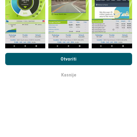
direktno na terenu. Ako i vi želite sudjelovati, jedino što
morate napraviti je skinuti nPerf aplikaciju na vašim
mobilnim uređajima.
Što je više podataka, to su
karte preciznije.
Pregledavanjem nPerf.com pristajete na naša
Pravila o
privatnosti i upotrebi kolačića
kao i na naš nPerf test
Ugovor o
Otvoriti
licenci za krajnjeg korisnika
.
Kako su realizirana ažuriranja
Kasnije
podataka?
OK
Karte mrežne pokrivenosti su automatski ažurirane
putem robota svakih sat vremena. Karte brzine su
ažurirane svakih 15 minuta
. Podaci su dostupni za
dvije godine. Nakon dvije godine najstariji podaci se
brišu jednom mjesečno.