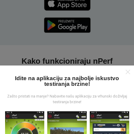
Kako funkcioniraju nPerf
karte?
Idite na aplikaciju za najbolje iskustvo
testiranja brzine!
Zašto pristati na manje? Nabavite našu aplikaciju za vrhunski doživljaj
testiranja brzine!
Odakle dolaze podaci ?
Prikupljeni podaci su realizirani putem korisnika nPerf
aplikacije. Podaci su izmjereni u realnim uvjetima,