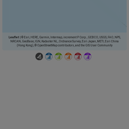
Leaflet
|
© Esri, HERE, Garmin, Intermap, increment P Corp., GEBCO, USGS, FAO, NPS,
NRCAN, GeoBase, IGN, Kadaster NL, Ordnance Survey, Esri Japan, METI, Esri China
(Hong Kong), © OpenStreetMap contributors, and the GIS User Community