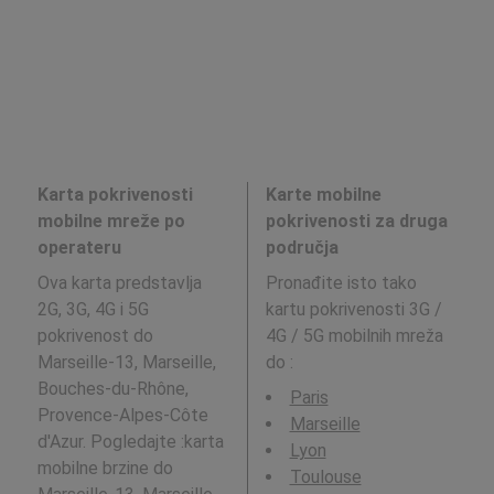
Karta pokrivenosti
Karte mobilne
mobilne mreže po
pokrivenosti za druga
operateru
područja
Ova karta predstavlja
Pronađite isto tako
2G, 3G, 4G i 5G
kartu pokrivenosti 3G /
pokrivenost do
4G / 5G mobilnih mreža
Marseille-13, Marseille,
do
:
Bouches-du-Rhône,
Paris
Provence-Alpes-Côte
Marseille
d'Azur. Pogledajte :karta
Lyon
mobilne brzine do
Toulouse