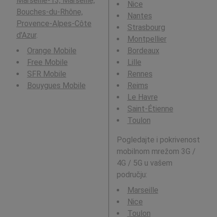
Marseille-13, Marseille,
Nice
Bouches-du-Rhône,
Nantes
Provence-Alpes-Côte
Strasbourg
d'Azur
.
Montpellier
Orange Mobile
Bordeaux
Free Mobile
Lille
SFR Mobile
Rennes
Bouygues Mobile
Reims
Le Havre
Saint-Étienne
Toulon
Pogledajte i pokrivenost
mobilnom mrežom 3G /
4G / 5G u vašem
području:
Marseille
Nice
Toulon