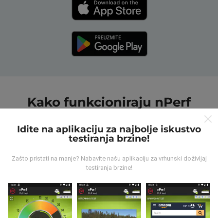
Kako funkcioniraju nPerf
karte?
Idite na aplikaciju za najbolje iskustvo
testiranja brzine!
Zašto pristati na manje? Nabavite našu aplikaciju za vrhunski doživljaj
testiranja brzine!
Odakle dolaze podaci ?
Prikupljeni podaci su realizirani putem korisnika nPerf
aplikacije. Podaci su izmjereni u realnim uvjetima,