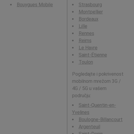
Bouygues Mobile
Strasbourg
Montpellier
Bordeaux
Lille
Rennes
Reims
Le Havre
Saint-Étienne
Toulon
Pogledajte i pokrivenost
mobilnom mrežom 3G /
4G / 5G u vašem
području:
Saint-Quentin-en-
Yvelines
Boulogne-Billancourt
Argenteuil
Saint-Denis