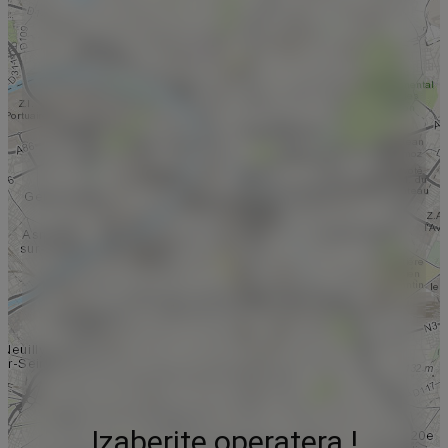
Izaberite operatera !