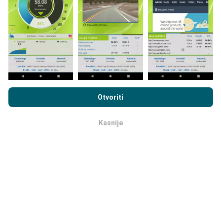
direktno na terenu. Ako i vi želite sudjelovati, jedino što
morate napraviti je skinuti nPerf aplikaciju na vašim
mobilnim uređajima.
Što je više podataka, to su
karte preciznije.
Pregledavanjem nPerf.com pristajete na naša
Pravila o
privatnosti i upotrebi kolačića
kao i na naš nPerf test
Ugovor o
Otvoriti
licenci za krajnjeg korisnika
.
Kako su realizirana ažuriranja
Kasnije
podataka?
OK
Karte mrežne pokrivenosti su automatski ažurirane
putem robota svakih sat vremena. Karte brzine su
ažurirane svakih 15 minuta
. Podaci su dostupni za
dvije godine. Nakon dvije godine najstariji podaci se
brišu jednom mjesečno.