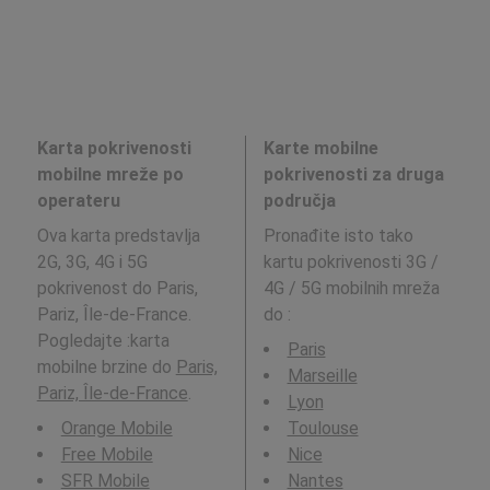
Karta pokrivenosti
Karte mobilne
mobilne mreže po
pokrivenosti za druga
operateru
područja
Ova karta predstavlja
Pronađite isto tako
2G, 3G, 4G i 5G
kartu pokrivenosti 3G /
pokrivenost do Paris,
4G / 5G mobilnih mreža
Pariz, Île-de-France.
do
:
Pogledajte :karta
Paris
mobilne brzine do
Paris,
Marseille
Pariz, Île-de-France
.
Lyon
Orange Mobile
Toulouse
Free Mobile
Nice
SFR Mobile
Nantes