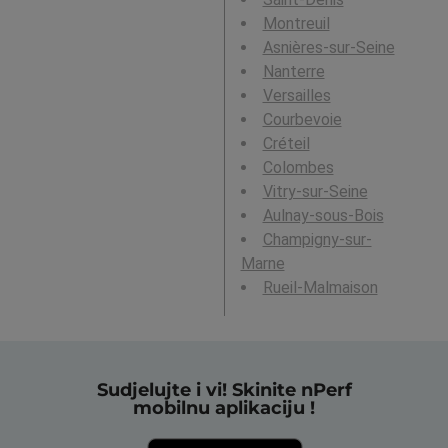
Montreuil
Asnières-sur-Seine
Nanterre
Versailles
Courbevoie
Créteil
Colombes
Vitry-sur-Seine
Aulnay-sous-Bois
Champigny-sur-
Marne
Rueil-Malmaison
Sudjelujte i vi! Skinite nPerf
mobilnu aplikaciju !