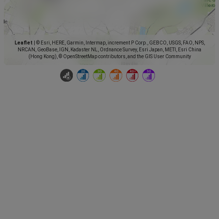
Leaflet
|
© Esri, HERE, Garmin, Intermap, increment P Corp., GEBCO, USGS, FAO, NPS,
NRCAN, GeoBase, IGN, Kadaster NL, Ordnance Survey, Esri Japan, METI, Esri China
(Hong Kong), © OpenStreetMap contributors, and the GIS User Community