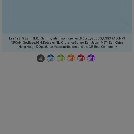
Leaflet
|
© Esri, HERE, Garmin, Intermap, increment P Corp., GEBCO, USGS, FAO, NPS,
NRCAN, GeoBase, IGN, Kadaster NL, Ordnance Survey, Esri Japan, METI, Esri China
(Hong Kong), © OpenStreetMap contributors, and the GIS User Community