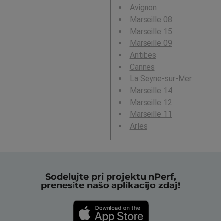
Avignon
Marseille 08
Marseille 15
Marseille 09
Antibes
Cannes
La Seyne-sur-Mer
Marseille 14
Marseille 12
Marseille 11
Arles
Sodelujte pri projektu nPerf,
prenesite našo aplikacijo zdaj!