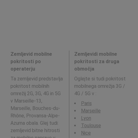
Zemljevid mobilne
Zemljevidi mobilne
pokritosti po
pokritosti za druga
operaterju
območja
Ta zemljevid predstavlja
Oglejte si tudi pokritost
pokritost mobilnih
mobilnega omrežja 3G /
omrežij 2G, 3G, 4G in 5G
4G / 5G v
:
v Marseille-13,
Paris
Marseille, Bouches-du-
Marseille
Rhône, Provansa-Alpe-
Lyon
Azurna obala. Glej tudi:
Toulouse
zemljevid bitne hitrosti
Nice
za mobilne naprave v