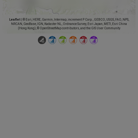
Leaflet
|
© Esri, HERE, Garmin, Intermap, increment P Corp., GEBCO, USGS, FAO, NPS,
NRCAN, GeoBase, IGN, Kadaster NL, Ordnance Survey, Esri Japan, METI, Esri China
(Hong Kong), © OpenStreetMap contributors, and the GIS User Community