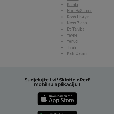
Ramla
Hod HaSharon
Rosh Ha‘Ayin
Ness Ziona
Eṭ Ṭaiyiba
Yavné
Yehud
Tirah
Kafr Qāsim
Sudjelujte i vi! Skinite nPerf
mobilnu aplikaciju !