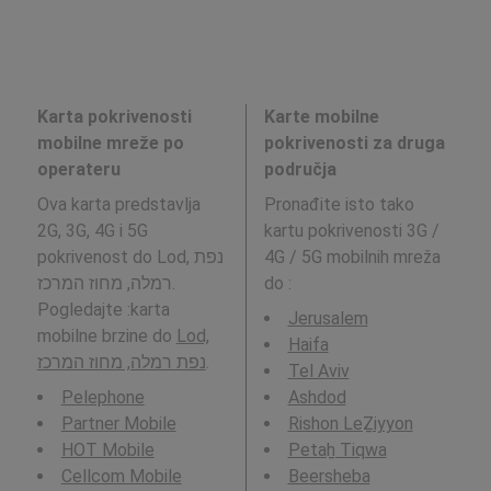
Karta pokrivenosti
Karte mobilne
mobilne mreže po
pokrivenosti za druga
operateru
područja
Ova karta predstavlja
Pronađite isto tako
2G, 3G, 4G i 5G
kartu pokrivenosti 3G /
pokrivenost do Lod, נפת
4G / 5G mobilnih mreža
רמלה, מחוז המרכז.
do
:
Pogledajte :karta
Jerusalem
mobilne brzine do
Lod,
Haifa
נפת רמלה, מחוז המרכז
.
Tel Aviv
Pelephone
Ashdod
Partner Mobile
Rishon LeẔiyyon
HOT Mobile
Petaẖ Tiqwa
Cellcom Mobile
Beersheba