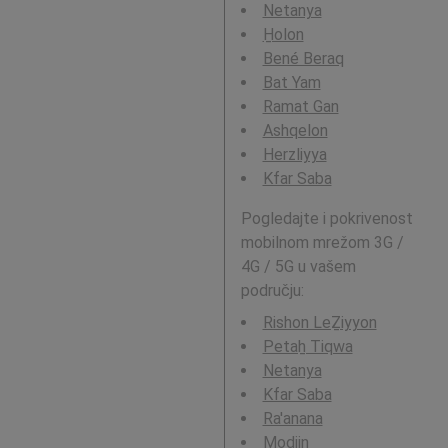
Netanya
H̱olon
Bené Beraq
Bat Yam
Ramat Gan
Ashqelon
Herzliyya
Kfar Saba
Pogledajte i pokrivenost
mobilnom mrežom 3G /
4G / 5G u vašem
području:
Rishon LeẔiyyon
Petaẖ Tiqwa
Netanya
Kfar Saba
Ra'anana
Modiin