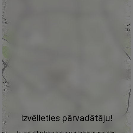
Izvēlieties pārvadātāju!
Lai parādītu datus, lūdzu, izvēlieties pārvadātāju,