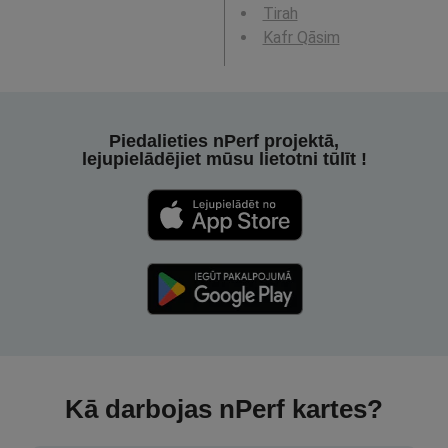
Tirah
Kafr Qāsim
Piedalieties nPerf projektā,
lejupielādējiet mūsu lietotni tūlīt !
Kā darbojas nPerf kartes?