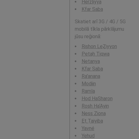
Herzliyya
Kfar Saba
Skatiet arī 3G / 4G / 5G
mobilā tīkla pārklājumu
jūsu reģionā:
Rishon LeẔiyyon
Petaẖ Tiqwa
Netanya
Kfar Saba
Ra'anana
Modiin
Ramla
Hod HaSharon
Rosh Ha‘Ayin
Ness Ziona
Eṭ Ṭaiyiba
Yavné
Yehud