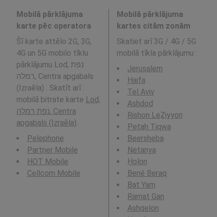
Mobilā pārklājuma
Mobilā pārklājuma
karte pēc operatora
kartes citām zonām
Šī karte attēlo 2G, 3G,
Skatiet arī 3G / 4G / 5G
4G un 5G mobilo tīklu
mobilā tīkla pārklājumu
:
pārklājumu Lod, נפת
Jerusalem
רמלה, Centra apgabals
Haifa
(Izraēla) . Skatīt arī :
Tel Aviv
mobilā bitrate karte
Lod,
Ashdod
נפת רמלה, Centra
Rishon LeẔiyyon
apgabals (Izraēla)
.
Petaẖ Tiqwa
Pelephone
Beersheba
Partner Mobile
Netanya
HOT Mobile
H̱olon
Cellcom Mobile
Bené Beraq
Bat Yam
Ramat Gan
Ashqelon