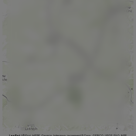
Leaflet
|
© Esri, HERE, Garmin, Intermap, increment P Corp., GEBCO, USGS, FAO, NPS,