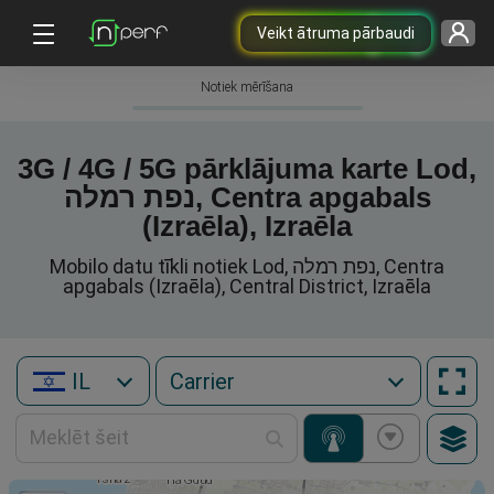
Veikt ātruma pārbaudi
Notiek mērīšana
3G / 4G / 5G pārklājuma karte Lod,
נפת רמלה, Centra apgabals
(Izraēla), Izraēla
Mobilo datu tīkli notiek Lod, נפת רמלה, Centra
apgabals (Izraēla), Central District, Izraēla
IL