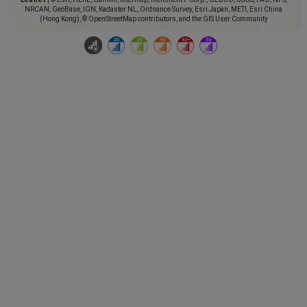
NRCAN, GeoBase, IGN, Kadaster NL, Ordnance Survey, Esri Japan, METI, Esri China
(Hong Kong), © OpenStreetMap contributors, and the GIS User Community