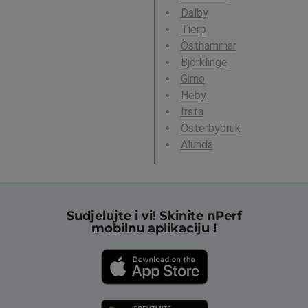
Dalby
Tierp
Östhammar
Björklinge
Gimo
Heby
Irsta
Österbybruk
Alunda
Sudjelujte i vi! Skinite nPerf
mobilnu aplikaciju !