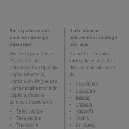
Karta pokrivenosti
Karte mobilne
mobilne mreže po
pokrivenosti za druga
operateru
područja
Ova karta predstavlja
Pronađite isto tako
2G, 3G, 4G i 5G
kartu pokrivenosti 3G /
pokrivenost do Uppsala,
4G / 5G mobilnih mreža
Uppsala kommun,
do
:
Uppsala län. Pogledajte
Stockholm
:karta mobilne brzine do
Göteborg
Uppsala, Uppsala
Malmö
kommun, Uppsala län
.
Uppsala
Tele2 Mobile
Västerås
Telia Mobile
Örebro
Tre Mobile
Linköping