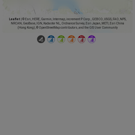
Leaflet
|
© Esri, HERE, Garmin, Intermap, increment P Corp., GEBCO, USGS, FAO, NPS,
NRCAN, GeoBase, IGN, Kadaster NL, Ordnance Survey, Esri Japan, METI, Esri China
(Hong Kong), © OpenStreetMap contributors, and the GIS User Community