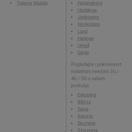
Telenor Mobile
Helsingborg
Huddinge
Jönköping
Norrköping
Lund
Haninge
Umeå
Gävle
Pogledajte i pokrivenost
mobilnom mrežom 3G /
4G / 5G u vašem
području:
Enköping
Bålsta
Sävja
Knivsta
Skutskär
Storvreta