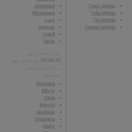
Jönköping
Tele2 Mobile
Norrköping
Telia Mobile
Lund
Tre Mobile
Haninge
Telenor Mobile
Umeå
Gävle
اپنے علاقے میں
3G/4G/5G موبائل نیٹ
ورک کوریج بھی
دیکھیں:
Enköping
Bålsta
Sävja
Knivsta
Skutskär
Storvreta
Dalby