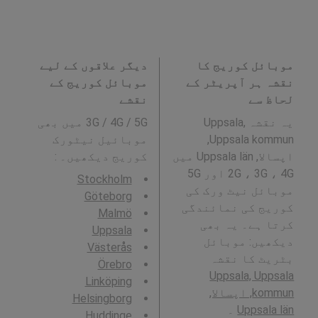
موبائل کوریج کا
دیگر علاقوں کے لیے
نقشہ ہر آپریٹر کے
موبائل کوریج کے
لحاظ سے
نقشے
یہ نقشہ Uppsala,
3G / 4G / 5G میں بھی
Uppsala kommun,
موبائیل نیٹورک
اپسالا, Uppsala län میں
کوریج دیکھیں۔ :
2G ، 3G ، 4G اور 5G
Stockholm
موبائل نیٹ ورک کی
Göteborg
کوریج کی نمائندگی
Malmö
کرتا ہے۔ یہ بھی
Uppsala
دیکھیں: موبائل
Västerås
بٹریٹ کا نقشہ
Örebro
Uppsala, Uppsala
Linköping
kommun, اپسالا,
Helsingborg
Uppsala län
۔
Huddinge