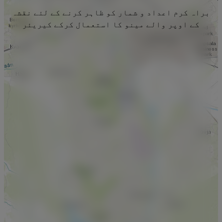
براہ کرم اعداد و شمار کو ظاہر کرنے کے لئے نقشہ
کے اوپر والے مینو کا استعمال کرکے کیریئر
منتخب کریں۔