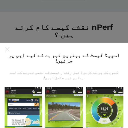
nPerf نقشے کیسے کام کرتے
ہیں ؟
اسپیڈ ٹیسٹ کے بہترین تجربے کے لیے ایپ پر
جائیں!
کیوں کم پر طے کریں؟ تیز رفتار ٹیسٹ کے حتمی تجربے کے لیے
ڈیٹا کہاں سے آتا ہے؟
ہماری ایپ حاصل کریں!
یہ اعدادوشمار nPerf ایپ کے صارفین کے ذریعہ کئے
گئے ٹیسٹوں سے جمع کیا گیا ہے۔ یہ ایسے میدان ہیں جو
براہ راست میدان میں واقع حالتوں میں ہوتے ہیں۔ اگر
آپ بھی اس میں شامل ہونا چاہتے ہیں تو ، آپ کو بس
اپنے اسمارٹ فون پر nPerf ایپ ڈاؤن لوڈ کرنا ہے۔
مزید اعداد و شمار جتنے زیادہ ہوں گے ، نقشے اتنے ہی
جامع ہوں گے!