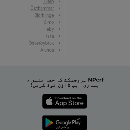
Tierp
Östhammar
Björklinge
Gimo
Heby
Irsta
Österbybruk
Alunda
NPerf پروجیکٹ کا حصہ بنیں ،
ہماری ایپ ڈاؤن لوڈ کریں!