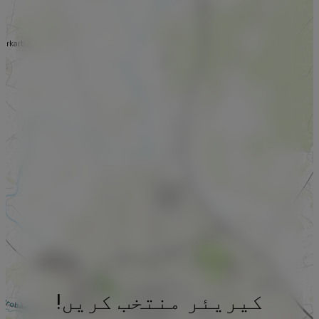
کیریئر منتخب کریں!