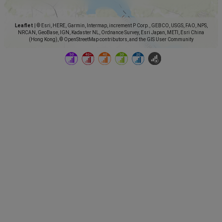
Leaflet
|
© Esri, HERE, Garmin, Intermap, increment P Corp., GEBCO, USGS, FAO, NPS,
NRCAN, GeoBase, IGN, Kadaster NL, Ordnance Survey, Esri Japan, METI, Esri China
(Hong Kong), © OpenStreetMap contributors, and the GIS User Community