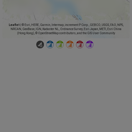
Leaflet
|
© Esri, HERE, Garmin, Intermap, increment P Corp., GEBCO, USGS, FAO, NPS,
NRCAN, GeoBase, IGN, Kadaster NL, Ordnance Survey, Esri Japan, METI, Esri China
(Hong Kong), © OpenStreetMap contributors, and the GIS User Community