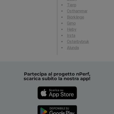
Tierp
Östhammar
Björklinge
Gimo
Heby
Irsta
Österbybruk
Alunda
Partecipa al progetto nPerf,
scarica subito la nostra app!