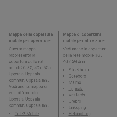
Mappa della copertura
Mappe di copertura
mobile per operatore
mobile per altre zone
Questa mappa
Vedi anche la copertura
rappresenta la
della rete mobile 3G /
copertura delle reti
4G / 5G di in
:
mobili 2G, 3G, 4G e 5G in
Stockholm
Uppsala, Uppsala
Göteborg
kommun, Uppsala län .
Malmö
Vedi anche: mappa di
Uppsala
velocità mobili in
Västerås
Uppsala, Uppsala
Örebro
kommun, Uppsala län
.
Linköping
Tele2 Mobile
Helsingborg