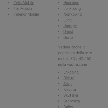
Telia Mobile
Huddinge
Tre Mobile
Jönköping
Telenor Mobile
Norrköping
Lund
Haninge
Umeå
Gävle
Vedere anche la
copertura della rete
mobile 3G / 4G / 5G
nella vostra zona:
Enköping
Bålsta
Sävja
Knivsta
Skutskär
Storvreta
Dalby