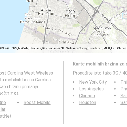
SGS, FAO, NPS, NRCAN, GeoBase, IGN, Kadaster NL, Ordnance Survey, Esri Japan, METI, Esri China 
Karte mobilnih brzina za
nost Carolina West Wireless
Pronađite isto tako 3G / 4
נפת. Pogledajte: kartu mobilnih brzina
Carolina
New York City
Phi
Los Angeles
Ph
podataka mobilnih mreža à Tel-Aviv, נפת תל אביב, מחוז תל אביב.
Chicago
San
 One
Boost Mobile
Houston
Sa
ular
rstNet