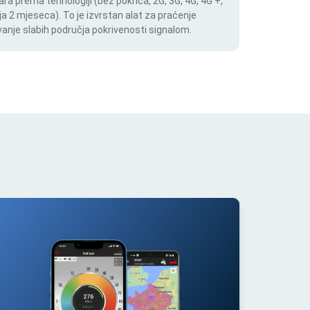
ara prema tehnologiji (bez pokrića, 2G, 3G, 4G, 4G +,
a 2 mjeseca). To je izvrstan alat za praćenje
anje slabih područja pokrivenosti signalom.