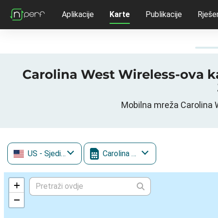
Aplikacije
Karte
Publikacije
Rješe
Carolina West Wireless-ova karta brzin
US
- Sjedinjene Američke Države
Carolina West Wireless
+
−