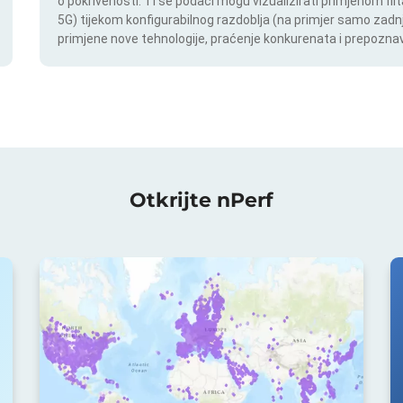
o pokrivenosti. Ti se podaci mogu vizualizirati primjenom filt
5G) tijekom konfigurabilnog razdoblja (na primjer samo zadnj
primjene nove tehnologije, praćenje konkurenata i prepoznav
Otkrijte nPerf