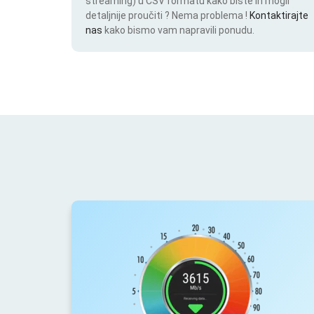
streaming) u CSV formatu kako biste ih mogli
detaljnije proučiti ? Nema problema !
Kontaktirajte
nas
kako bismo vam napravili ponudu.