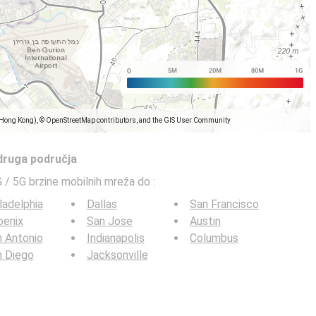
(Hong Kong), © OpenStreetMap contributors, and the GIS User Community
 druga područja
G / 5G brzine mobilnih mreža do
:
ladelphia
Dallas
San Francisco
oenix
San Jose
Austin
 Antonio
Indianapolis
Columbus
n Diego
Jacksonville