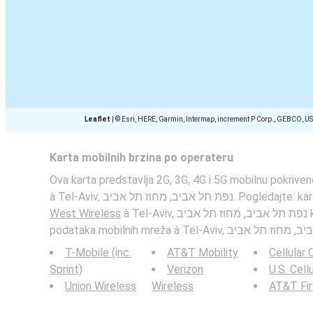
Leaflet
|
© Esri, HERE, Garmin, Intermap, increment P Corp., GEBCO, U
Karta mobilnih brzina po operateru
Ova karta predstavlja 2G, 3G, 4G i 5G mobilnu pokrive
à Tel-Aviv,  תל אביב, מחוז תל אביב
West Wireless
à Tel-Aviv, נפת תל אביב, מחוז תל אביב kao i brzinu primanja
T-Mobile (inc.
AT&T Mobility
Cellular
Sprint)
Verizon
U.S. Cell
Union Wireless
Wireless
AT&T Fi