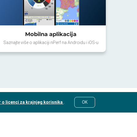
Mobilna aplikacija
Saznajte više o aplikaciji nPerf na Androidu i iOS-u
o licenci za krajnjeg korisnika
.
OK