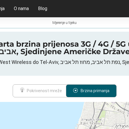
nja
O nama
Blog
Mjerenje u tijeku
a prijenosa 3G / 4G / 5G u Tel-Aviv, חוז תל
אביב, Sjedinjene Američke Držav
Mobilna mreža
Pokrivenost mreže
Brzina primanja