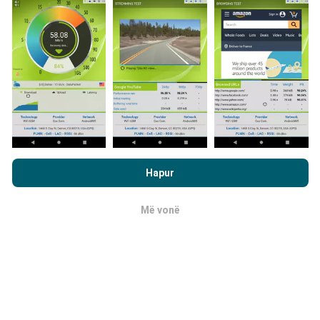
Hartat e mbulimit të rrjetit përditësohen
automatikisht nga një bot çdo orë. Hartat e
shpejtësisë
përditësohen çdo 15 minuta
. Të dhënat
shfaqen për dy vjet. Pas dy vjetësh, të dhënat më të
vjetra hiqen nga hartat një herë në muaj.
Duke shfletuar nPerf.com, ju pranoni
Politika e privatësisë dhe
te përdorimit të cookies
si dhe testi ynë nPerf
Marrëveshja për
Hapur
licencën e përdoruesit përfundimtar
.
Sa e besueshme dhe e saktë është?
Më vonë
OK
Testet kryhen në pajisjet e përdoruesve. Saktësia e
gjeolokimit varet nga cilësia e pranimit të sinjalit GPS
në kohën e provës. Për të dhënat e mbulimit, ne
mbajmë vetëm testet me një gjeolokim maksimal
me
saktësi prej 50 metrash
. Për bitrate të shkarkimit, ky
prag shkon deri në 200 metra.