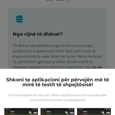
Nga vijnë të dhënat?
Të dhënat grumbullohen nga testet e kryera nga
përdoruesit e aplikacionit nPerf. Këto janë teste të
kryera në kushte reale, direkt në terren. Nëse dëshironi
të përfshiheni, gjithçka që duhet të bëni është të
shkarkoni aplikacionin nPerf në smartfonin tuaj.
Sa më
shumë të dhëna ka, aq më të plota do të jenë hartat!
Shkoni te aplikacioni për përvojën më të
mirë të testit të shpejtësisë!
Pse të kënaqeni me më pak? Merrni aplikacionin tonë për përvojën
përfundimtare të testit të shpejtësisë!
Si bëhen përditësimet?