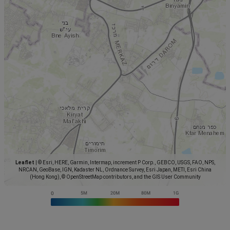
Leaflet
|
© Esri, HERE, Garmin, Intermap, increment P Corp., GEBCO, USGS, FAO, NPS,
NRCAN, GeoBase, IGN, Kadaster NL, Ordnance Survey, Esri Japan, METI, Esri China
(Hong Kong), © OpenStreetMap contributors, and the GIS User Community