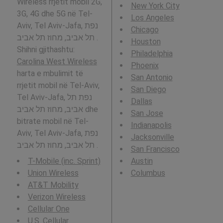
Wireless rrjetit mobil 2G,
New York City
3G, 4G dhe 5G në Tel-
Los Angeles
Aviv, Tel Aviv-Jafa, נפת
Chicago
תל אביב, מחוז תל אביב .
Houston
Shihni gjithashtu:
Philadelphia
Carolina West Wireless
Phoenix
harta e mbulimit të
San Antonio
rrjetit mobil në Tel-Aviv,
San Diego
Tel Aviv-Jafa, נפת תל
Dallas
אביב, מחוז תל אביב dhe
San Jose
bitrate mobil në Tel-
Indianapolis
Aviv, Tel Aviv-Jafa, נפת
Jacksonville
תל אביב, מחוז תל אביב .
San Francisco
T-Mobile (inc. Sprint)
Austin
Union Wireless
Columbus
AT&T Mobility
Verizon Wireless
Cellular One
U.S. Cellular