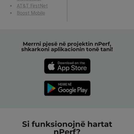
AT&T FirstNet
Boost Mobile
Merrni pjesë në projektin nPerf,
shkarkoni aplikacionin tonë tani!
Si funksionojnë hartat
nPerf?