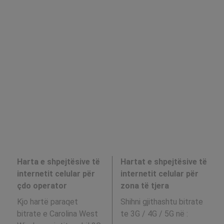
Harta e shpejtësive të
Hartat e shpejtësive të
internetit celular për
internetit celular për
çdo operator
zona të tjera
Kjo hartë paraqet
Shihni gjithashtu bitrate
bitrate e Carolina West
te 3G / 4G / 5G në
: