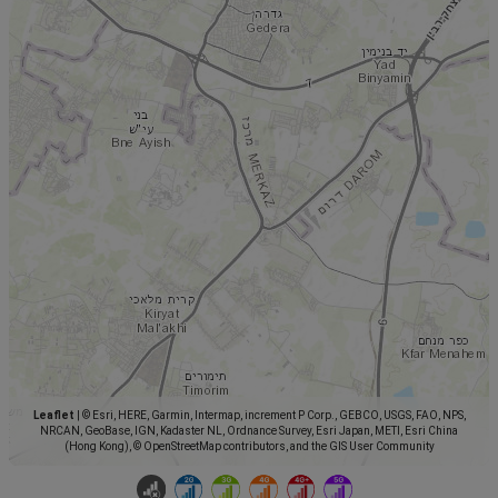
Leaflet
|
© Esri, HERE, Garmin, Intermap, increment P Corp., GEBCO, USGS, FAO, NPS,
NRCAN, GeoBase, IGN, Kadaster NL, Ordnance Survey, Esri Japan, METI, Esri China
(Hong Kong), © OpenStreetMap contributors, and the GIS User Community