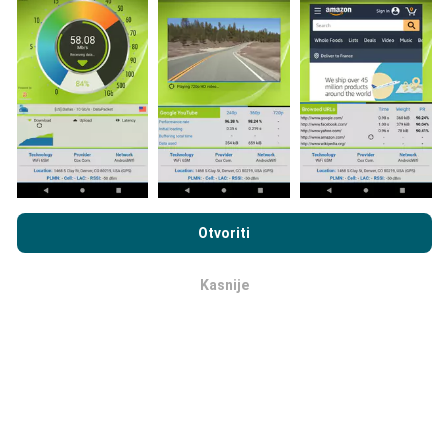
Kako su realizirana ažuriranja
podataka?
Karte mrežne pokrivenosti su automatski ažurirane
putem robota svakih sat vremena. Karte brzine su
ažurirane svakih 15 minuta
. Podaci su dostupni za
dvije godine. Nakon dvije godine najstariji podaci se
brišu jednom mjesečno.
Pregledavanjem nPerf.com pristajete na naša
Pravila o
privatnosti i upotrebi kolačića
kao i na naš nPerf test
Ugovor o
Otvoriti
licenci za krajnjeg korisnika
.
Kasnije
OK
Koja pouzdanost, koja preciznost ?
Sva mjerenja su izvršena na korisničkim uređajima.
Preciznost lokalizacije ovisi o kvaliteti primanja GPS
signala u trenutku mjerenja. Što se tiče podataka o
pokrivenosti , pohranit ćemo jedino podatke koja su