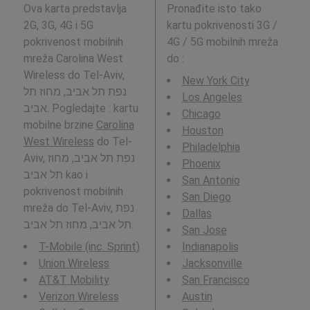
Ova karta predstavlja
Pronađite isto tako
2G, 3G, 4G i 5G
kartu pokrivenosti 3G /
pokrivenost mobilnih
4G / 5G mobilnih mreža
mreža Carolina West
do
:
Wireless do Tel-Aviv,
New York City
נפת תל אביב, מחוז תל
Los Angeles
אביב. Pogledajte : kartu
Chicago
mobilne brzine
Carolina
Houston
West Wireless
do Tel-
Philadelphia
Aviv, נפת תל אביב, מחוז
Phoenix
תל אביב kao i
San Antonio
pokrivenost mobilnih
San Diego
mreža do Tel-Aviv, נפת
Dallas
תל אביב, מחוז תל אביב.
San Jose
T-Mobile (inc. Sprint)
Indianapolis
Union Wireless
Jacksonville
AT&T Mobility
San Francisco
Verizon Wireless
Austin