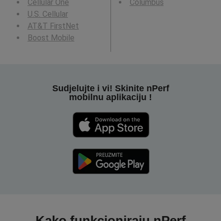
Cellular One
Columbus
U.S. Cellular
AT&T FirstNet
Boost Mobile
Sudjelujte i vi! Skinite nPerf
mobilnu aplikaciju !
Kako funkcioniraju nPerf