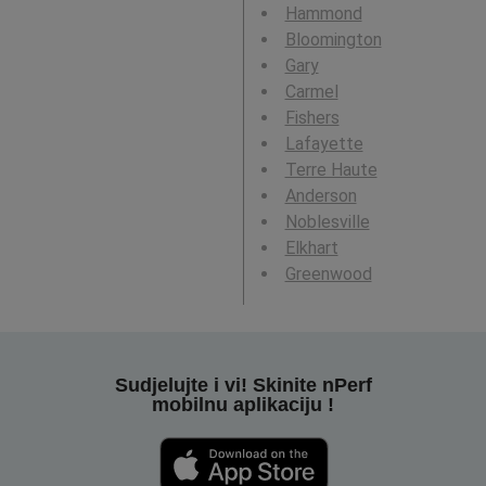
Hammond
Bloomington
Gary
Carmel
Fishers
Lafayette
Terre Haute
Anderson
Noblesville
Elkhart
Greenwood
Sudjelujte i vi! Skinite nPerf
mobilnu aplikaciju !