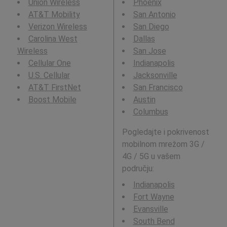
Union Wireless
Phoenix
AT&T Mobility
San Antonio
Verizon Wireless
San Diego
Carolina West
Dallas
Wireless
San Jose
Cellular One
Indianapolis
U.S. Cellular
Jacksonville
AT&T FirstNet
San Francisco
Boost Mobile
Austin
Columbus
Pogledajte i pokrivenost
mobilnom mrežom 3G /
4G / 5G u vašem
području:
Indianapolis
Fort Wayne
Evansville
South Bend