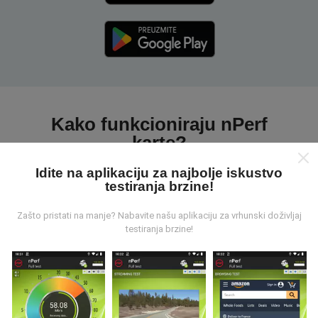
Kako funkcioniraju nPerf
karte?
Idite na aplikaciju za najbolje iskustvo
testiranja brzine!
Zašto pristati na manje? Nabavite našu aplikaciju za vrhunski doživljaj
testiranja brzine!
Odakle dolaze podaci ?
Prikupljeni podaci su realizirani putem korisnika nPerf
aplikacije. Podaci su izmjereni u realnim uvjetima,
direktno na terenu. Ako i vi želite sudjelovati, jedino što