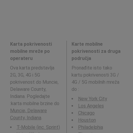
Karta pokrivenosti
Karte mobilne
mobilne mreže po
pokrivenosti za druga
operateru
područja
Ova karta predstavlja
Pronađite isto tako
2G, 3G, 4G i 5G
kartu pokrivenosti 3G /
pokrivenost do Muncie,
4G / 5G mobilnih mreža
Delaware County,
do
:
Indiana. Pogledajte
New York City
:karta mobilne brzine do
Los Angeles
Muncie, Delaware
Chicago
County, Indiana
.
Houston
T-Mobile (inc. Sprint)
Philadelphia