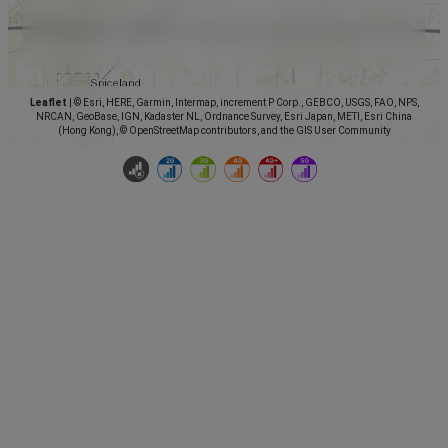
Leaflet
|
© Esri, HERE, Garmin, Intermap, increment P Corp., GEBCO, USGS, FAO, NPS,
NRCAN, GeoBase, IGN, Kadaster NL, Ordnance Survey, Esri Japan, METI, Esri China
(Hong Kong), © OpenStreetMap contributors, and the GIS User Community