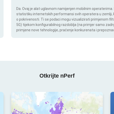
Da. Ovaj je alat uglavnom namijenjen mobilnim operaterima. In
statistiku internetskih performansi svih operatera u zemlji,
o pokrivenosti. Ti se podaci mogu vizualizirati primjenom filt
5G) tijekom konfigurabilnog razdoblja (na primjer samo zadnj
primjene nove tehnologije, praćenje konkurenata i prepoznav
Otkrijte nPerf