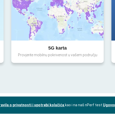
5G karta
Provjerite mobilnu pokrivenost u vašem području
ravila o privatnosti i upotrebi kolačića
kao i na naš nPerf test
Ugovor 