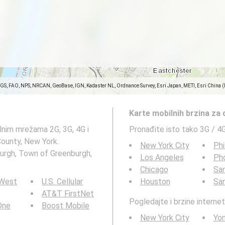
SGS, FAO, NPS, NRCAN, GeoBase, IGN, Kadaster NL, Ordnance Survey, Esri Japan, METI, Esri China 
Karte mobilnih brzina za
lnim mrežama 2G, 3G, 4G i
Pronađite isto tako 3G / 4
ounty, New York.
New York City
Phi
burgh, Town of Greenburgh,
Los Angeles
Ph
Chicago
San
 West
U.S. Cellular
Houston
Sa
AT&T FirstNet
Pogledajte i brzine interne
 One
Boost Mobile
New York City
Yo