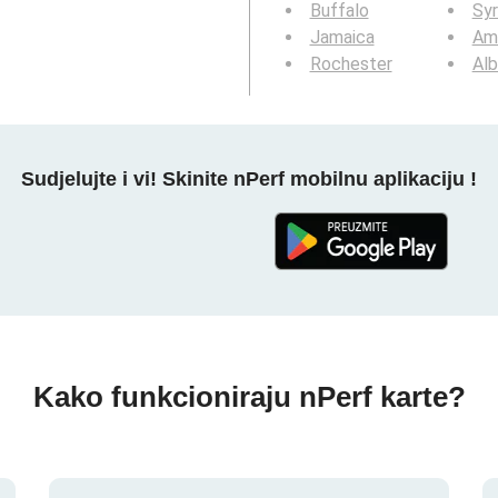
Buffalo
Sy
Jamaica
Am
Rochester
Al
Sudjelujte i vi! Skinite nPerf mobilnu aplikaciju !
Kako funkcioniraju nPerf karte?