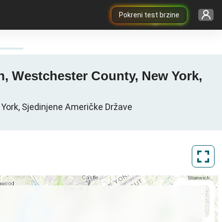
Pokreni test brzine
h, Westchester County, New York,
York, Sjedinjene Američke Države
ArcGIS