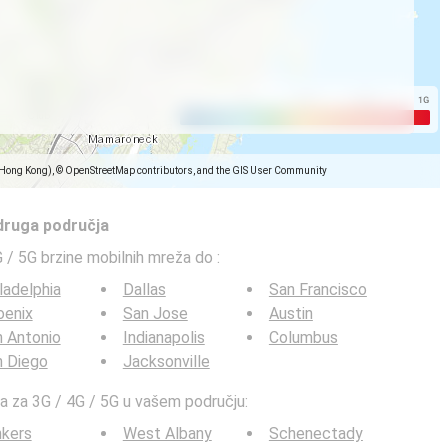
(Hong Kong), © OpenStreetMap contributors, and the GIS User Community
 druga područja
G / 5G brzine mobilnih mreža do
:
ladelphia
Dallas
San Francisco
oenix
San Jose
Austin
 Antonio
Indianapolis
Columbus
n Diego
Jacksonville
ta za 3G / 4G / 5G u vašem području:
nkers
West Albany
Schenectady