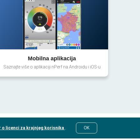
Mobilna aplikacija
Saznajte više o aplikaciji nPerf na Androidu i iOS-u
o licenci za krajnjeg korisnika
.
OK