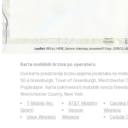
Leaflet
|
© Esri, HERE, Garmin, Intermap, increment P Corp., GEBCO, U
Karta mobilnih brzina po operateru
Ova karta predstavlja brzinu prijema podataka na mobi
5G à Greenburgh, Town of Greenburgh, Westchester C
Pogledajte : karta pokrivenosti mobilnih mreža Green
Westchester County, New York.
T-Mobile (inc.
AT&T Mobility
Carolina
Sprint)
Verizon
Wireless
Union Wireless
Wireless
Cellular