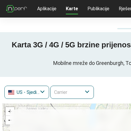
Aplikacije
Karte
Publikacije
Rješe
Karta 3G / 4G / 5G brzine prije
Mobilne mreže do Greenburgh, To
US
- Sjedinjene Američke Države
+
−