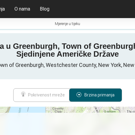
nja
O nama
Blog
Mjerenje u tijeku
nosa u Greenburgh, Town of Greenburg
Sjedinjene Američke Države
wn of Greenburgh, Westchester County, New York, New 
Pokrivenost mreže
Brzina primanja