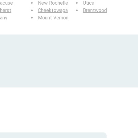
racuse
New Rochelle
Utica
herst
Cheektowaga
Brentwood
bany
Mount Vernon