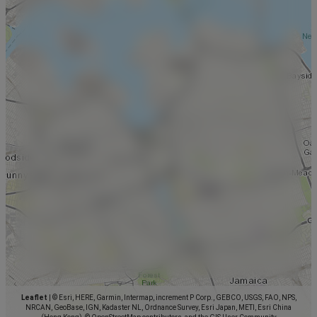
Leaflet
|
© Esri, HERE, Garmin, Intermap, increment P Corp., GEBCO, USGS, FAO, NPS,
NRCAN, GeoBase, IGN, Kadaster NL, Ordnance Survey, Esri Japan, METI, Esri China