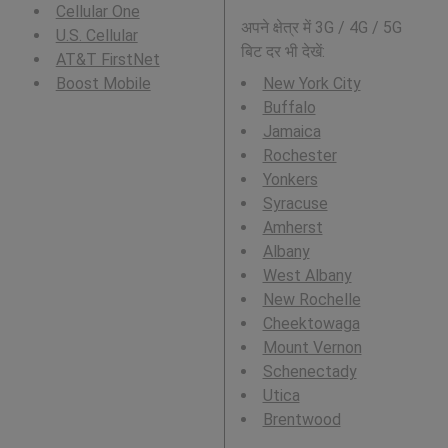
Cellular One
अपने क्षेत्र में 3G / 4G / 5G
U.S. Cellular
बिट दर भी देखें:
AT&T FirstNet
Boost Mobile
New York City
Buffalo
Jamaica
Rochester
Yonkers
Syracuse
Amherst
Albany
West Albany
New Rochelle
Cheektowaga
Mount Vernon
Schenectady
Utica
Brentwood