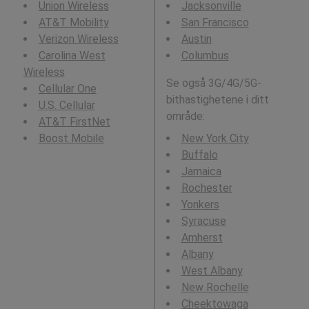
Union Wireless
Jacksonville
AT&T Mobility
San Francisco
Verizon Wireless
Austin
Carolina West
Columbus
Wireless
Se også 3G/4G/5G-
Cellular One
bithastighetene i ditt
U.S. Cellular
område:
AT&T FirstNet
Boost Mobile
New York City
Buffalo
Jamaica
Rochester
Yonkers
Syracuse
Amherst
Albany
West Albany
New Rochelle
Cheektowaga