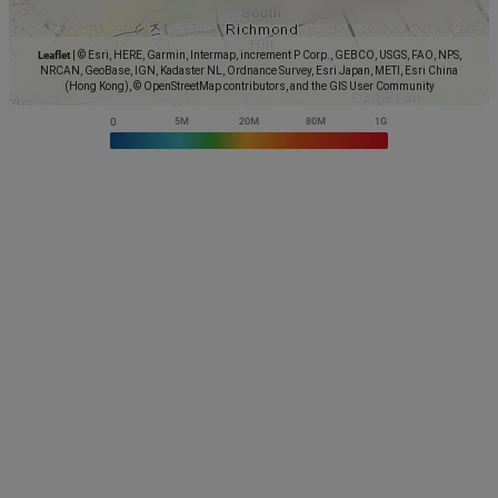
Leaflet
|
© Esri, HERE, Garmin, Intermap, increment P Corp., GEBCO, USGS, FAO, NPS,
NRCAN, GeoBase, IGN, Kadaster NL, Ordnance Survey, Esri Japan, METI, Esri China
(Hong Kong), © OpenStreetMap contributors, and the GIS User Community