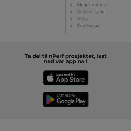
Mount Vernon
Schenectady
Utica
Brentwood
Ta del til nPerf prosjektet, last
ned vår app nå !