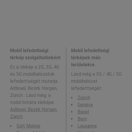
Mobil lefedettségi
Mobil lefedettségi
térkép szolgáltatónként
térképek más
területekre
Ez a térkép a 2G, 3G, 4G
és 5G mobilhálózatok
Lásd még a
3G / 4G / 5G
lefedettségét mutatja
mobilhálózat
Adliswil, Bezirk Horgen,
lefedettségét :
Zürich . Lásd még: a
Zürich
mobil bitráta térképe
Genève
Adliswil, Bezirk Horgen,
Basel
Zürich
.
Bern
Salt Mobile
Lausanne