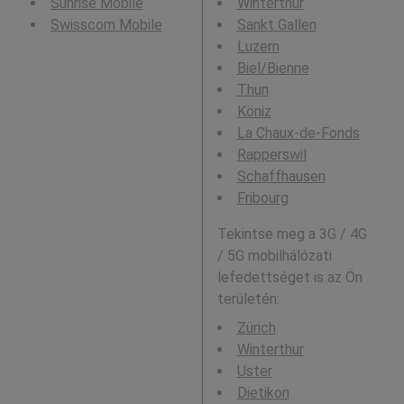
Sunrise Mobile
Winterthur
Swisscom Mobile
Sankt Gallen
Luzern
Biel/Bienne
Thun
Köniz
La Chaux-de-Fonds
Rapperswil
Schaffhausen
Fribourg
Tekintse meg a 3G / 4G
/ 5G mobilhálózati
lefedettséget is az Ön
területén:
Zürich
Winterthur
Uster
Dietikon