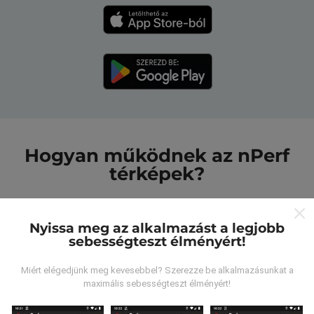
Hogyan működnek az nPerf
térképek?
Nyissa meg az alkalmazást a legjobb
sebességteszt élményért!
Honnan származnak az adatok?
Miért elégedjünk meg kevesebbel? Szerezze be alkalmazásunkat a
maximális sebességteszt élményért!
Az adatokat az nPerf alkalmazás felhasználói által