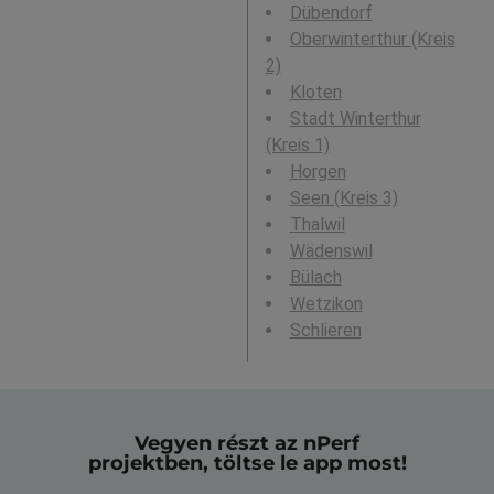
Dübendorf
Oberwinterthur (Kreis
2)
Kloten
Stadt Winterthur
(Kreis 1)
Horgen
Seen (Kreis 3)
Thalwil
Wädenswil
Bülach
Wetzikon
Schlieren
Vegyen részt az nPerf
projektben, töltse le app most!