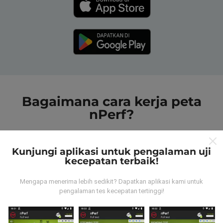
Bagaimana cara kerja peta
nPerf?
Kunjungi aplikasi untuk pengalaman uji
kecepatan terbaik!
Mengapa menerima lebih sedikit? Dapatkan aplikasi kami untuk
Dari mana data tersebut berasal?
pengalaman tes kecepatan tertinggi!
Data dikumpulkan dari tes yang dilakukan oleh
pengguna aplikasi nPerf. Tes yang dilakukan pada