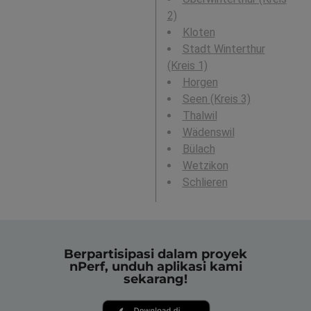
2)
Kloten
Stadt Winterthur
(Kreis 1)
Horgen
Seen (Kreis 3)
Thalwil
Wädenswil
Bülach
Wetzikon
Schlieren
Berpartisipasi dalam proyek
nPerf, unduh aplikasi kami
sekarang!