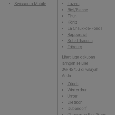
Swisscom Mobile
Luzern
Biel/Bienne
Thun
Köniz
La Chaux-de-Fonds
Rapperswil
Schaffhausen
Fribourg
Lihat juga cakupan
jaringan seluler
3G/4G/5G di wilayah
Anda:
Zürich
Winterthur
Uster
Dietikon
Dübendorf
Oberwinterthur (Kreis