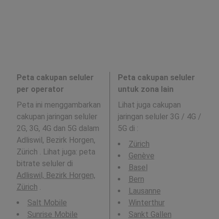
Peta cakupan seluler
Peta cakupan seluler
per operator
untuk zona lain
Peta ini menggambarkan
Lihat juga cakupan
cakupan jaringan seluler
jaringan seluler 3G / 4G /
2G, 3G, 4G dan 5G dalam
5G di
:
Adliswil, Bezirk Horgen,
Zürich
Zürich . Lihat juga: peta
Genève
bitrate seluler di
Basel
Adliswil, Bezirk Horgen,
Bern
Zürich
.
Lausanne
Salt Mobile
Winterthur
Sunrise Mobile
Sankt Gallen