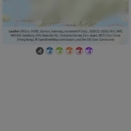
Leaflet
|
© Esri, HERE, Garmin, Intermap, increment P Corp., GEBCO, USGS, FAO, NPS,
NRCAN, GeoBase, IGN, Kadaster NL, Ordnance Survey, Esri Japan, METI, Esri China
(Hong Kong), © OpenStreetMap contributors, and the GIS User Community