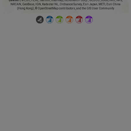
Leaflet
|
© Esri, HERE, Garmin, Intermap, increment P Corp., GEBCO, USGS, FAO, NPS,
NRCAN, GeoBase, IGN, Kadaster NL, Ordnance Survey, Esri Japan, METI, Esri China
(Hong Kong), © OpenStreetMap contributors, and the GIS User Community