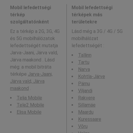
Mobil lefedettségi
Mobil lefedettségi
térkép
térképek más
szolgáltatónként
területekre
Ez a térkép a 2G, 3G, 4G
Lásd még a
3G / 4G / 5G
és 5G mobilhálózatok
mobilhálózat
lefedettségét mutatja
lefedettségét :
Jarva-Jaani, Järva vald,
Tallinn
Järva maakond . Lásd
Tartu
még: a mobil bitráta
Narva
térképe
Jarva-Jaani,
Kohtla-Järve
Järva vald, Järva
Pärnu
maakond
.
Viljandi
Telia Mobile
Rakvere
Tele2 Mobile
Sillamäe
Elisa Mobile
Maardu
Kuressaare
Võru