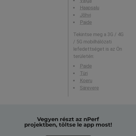
Valga
Haapsalu
Jõhvi
Paide
Tekintse meg a 3G / 4G
/ 5G mobilhálózati
lefedettséget is az Ön
területén:
Paide
Türi
Koeru
Särevere
Vegyen részt az nPerf
projektben, töltse le app most!