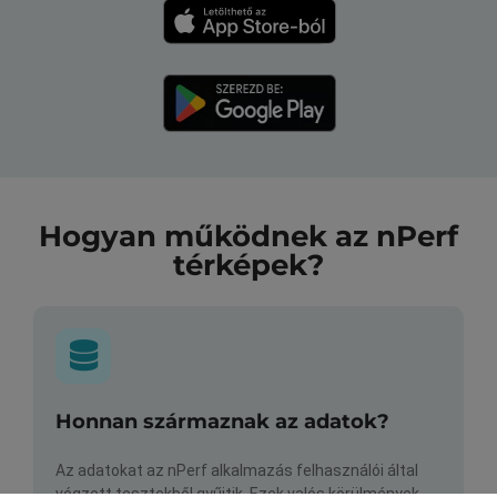
Hogyan működnek az nPerf
térképek?
Honnan származnak az adatok?
Az adatokat az nPerf alkalmazás felhasználói által
végzett tesztekből gyűjtik. Ezek valós körülmények