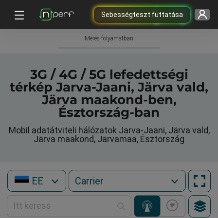
Sebességteszt futtatása
Mérés folyamatban
3G / 4G / 5G lefedettségi
térkép Jarva-Jaani, Järva vald,
Järva maakond-ben,
Észtország-ban
Mobil adatátviteli hálózatok Jarva-Jaani, Järva vald,
Järva maakond, Järvamaa, Észtország
EE