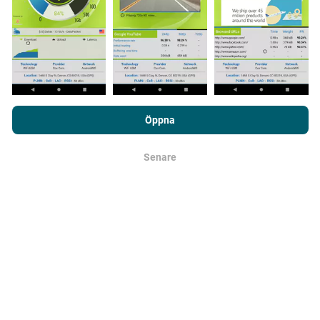
Täckningskartor uppdateras automatiskt av en bot
varje timme. Hastighetskartor
uppdateras var 15:e
minut
. Data visas i två år. Efter två år tas de äldsta
uppgifterna bort från kartorna en gång i månaden.
Genom att surfa på nPerf.com samtycker du till vår
Användarpolicy för sekretess och Cookies
likväl till vårt nPerf-test
Öppna
Licensavtal för slutanvändare
.
Senare
OK
Hur tillförlitligt och exakt är det?
Testerna genomförs på användarnas enheter.
Geolocationens precision beror på mottagningen av
GPS-signalen vid tiden för testet. För täckningsdata
data, vi bara behålla tester med högst geolocation
precision på 50 meter
. För att ladda ner bithastigheter,
går precisionsgränsen vid 200 meter.