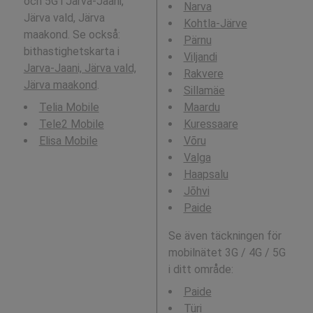
och 5G i Jarva-Jaani,
Narva
Järva vald, Järva
Kohtla-Järve
maakond. Se också:
Pärnu
bithastighetskarta i
Viljandi
Jarva-Jaani, Järva vald,
Rakvere
Järva maakond
.
Sillamäe
Telia Mobile
Maardu
Tele2 Mobile
Kuressaare
Elisa Mobile
Võru
Valga
Haapsalu
Jõhvi
Paide
Se även täckningen för
mobilnätet 3G / 4G / 5G
i ditt område:
Paide
Türi