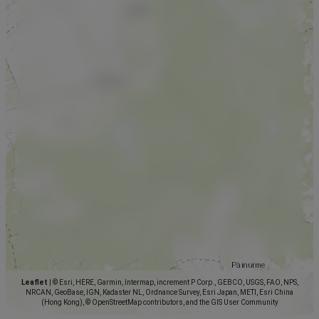
Leaflet
|
© Esri, HERE, Garmin, Intermap, increment P Corp., GEBCO, USGS, FAO, NPS,
NRCAN, GeoBase, IGN, Kadaster NL, Ordnance Survey, Esri Japan, METI, Esri China
(Hong Kong), © OpenStreetMap contributors, and the GIS User Community