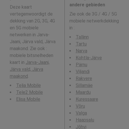
andere gebieden
Deze kaart
vertegenwoordigt de
Zie ook de 3G / 4G / 5G
dekking van 2G, 3G, 4G
mobiele netwerkdekking
en 5G mobiele
in
:
netwerken in Jarva-
Tallinn
Jaani, Järva vald, Järva
Tartu
maakond. Zie ook :
Narva
mobiele bitsnelheden
Kohtla-Järve
kaart in
Jarva-Jaani,
Pärnu
Järva vald, Järva
Viljandi
maakond
.
Rakvere
Telia Mobile
Sillamäe
Tele2 Mobile
Maardu
Elisa Mobile
Kuressaare
Võru
Valga
Haapsalu
Jõhvi