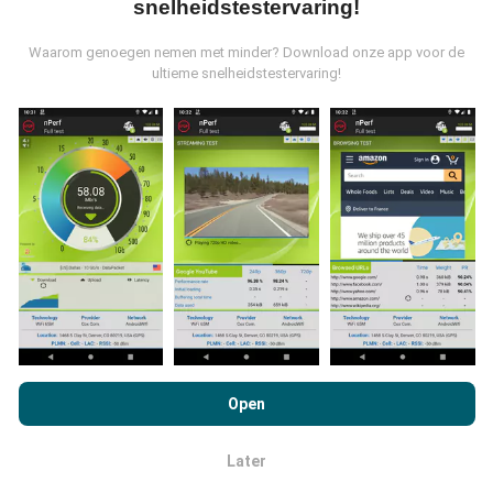
snelheidstestervaring!
uitgebreider de kaarten zullen zijn!
Waarom genoegen nemen met minder? Download onze app voor de
ultieme snelheidstestervaring!
Hoe worden updates gemaakt?
Netwerkdekkingskaarten worden elk uur automatisch
bijgewerkt door een bot. Snelheidskaarten worden
elke 15 minuten bijgewerkt
. Gegevens worden
gedurende twee jaar weergegeven. Na twee jaar
worden de oudste gegevens eenmaal per maand van
de kaarten verwijderd.
Door nPerf.com te bekijken, stemt u in met ons
privacy- en
cookiesgebruiksbeleid
en met onze nPerf-test
Open
Licentieovereenkomst voor eindgebruikers
.
Later
OK