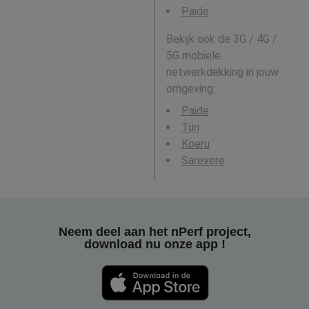
Paide
Bekijk ook de 3G / 4G /
5G mobiele
netwerkdekking in jouw
omgeving:
Paide
Türi
Koeru
Särevere
Neem deel aan het nPerf project,
download nu onze app !