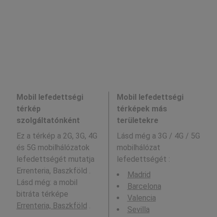
Mobil lefedettségi
Mobil lefedettségi
térkép
térképek más
szolgáltatónként
területekre
Ez a térkép a 2G, 3G, 4G
Lásd még a
3G / 4G / 5G
és 5G mobilhálózatok
mobilhálózat
lefedettségét mutatja
lefedettségét :
Errenteria, Baszkföld .
Madrid
Lásd még: a mobil
Barcelona
bitráta térképe
Valencia
Errenteria, Baszkföld
.
Sevilla