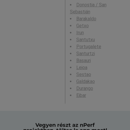
Donostia / San
Sebastián
Barakaldo
Getxo
Irun
Santutxu
Portugalete
Santurtzi
Basauri
Leioa
Sestao
Galdakao
Durango
Eibar
Vegyen részt az nPerf