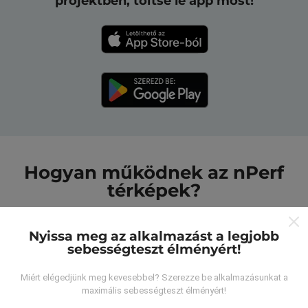
projektben, töltse le app most!
Hogyan működnek az nPerf
térképek?
Nyissa meg az alkalmazást a legjobb
sebességteszt élményért!
Miért elégedjünk meg kevesebbel? Szerezze be alkalmazásunkat a
Honnan származnak az adatok?
maximális sebességteszt élményért!