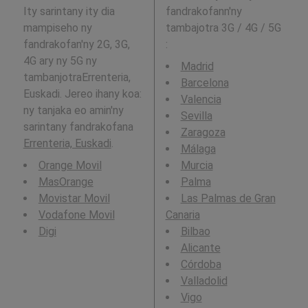
Ity sarintany ity dia
fandrakofann'ny
mampiseho ny
tambajotra 3G / 4G / 5G
fandrakofan'ny 2G, 3G,
:
4G ary ny 5G ny
Madrid
tambanjotraErrenteria,
Barcelona
Euskadi. Jereo ihany koa:
Valencia
ny tanjaka eo amin'ny
Sevilla
sarintany fandrakofana
Zaragoza
Errenteria, Euskadi
.
Málaga
Orange Movil
Murcia
MasOrange
Palma
Movistar Movil
Las Palmas de Gran
Vodafone Movil
Canaria
Digi
Bilbao
Alicante
Córdoba
Valladolid
Vigo