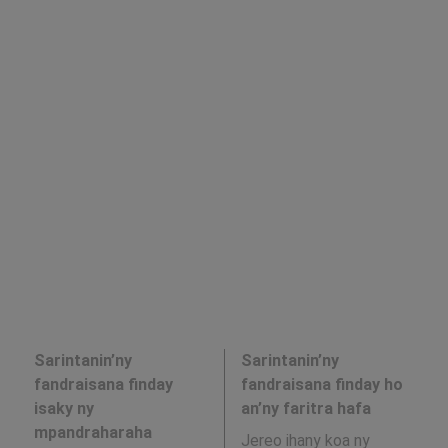
Sarintanin’ny
Sarintanin’ny
fandraisana finday
fandraisana finday ho
isaky ny
an’ny faritra hafa
mpandraharaha
Jereo ihany koa ny