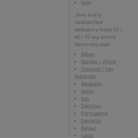
Gijón
Jereo koa ny
fandrakofana
tambajotra finday 3G /
4G / 5G any amin'ny
faritra misy anao:
Bilbao
Gasteiz / Vitoria
Donostia / San
Sebastián
Barakaldo
Getxo
Irun
Santutxu
Portugalete
Santurtzi
Basauri
Leioa