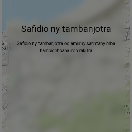
Safidio ny tambanjotra
Safidio ny tambanjotra eo amin'ny sarintany mba
hampisehoana ireo rakitra