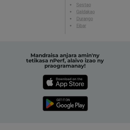
Sestao
Galdakao
Durango
Eibar
Mandraisa anjara amin'ny
tetikasa nPerf, alaivo izao ny
praogramanay!