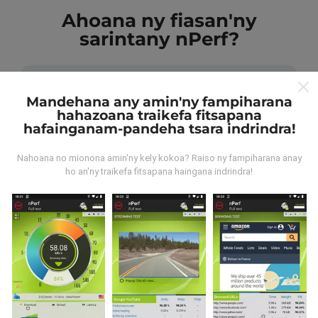
Ahoana ny fiasan'ny
sarintany nPerf?
Mandehana any amin'ny fampiharana
hahazoana traikefa fitsapana
hafainganam-pandeha tsara indrindra!
Avy aiza ny rakitra?
Nahoana no mionona amin'ny kely kokoa? Raiso ny fampiharana anay
Ny rakitra voangona tamin'ny andrana dia azo avy
ho an'ny traikefa fitsapana haingana indrindra!
amin'ny fampiasana nPerf. Ireo andrana ireo mantsy
dia mamoaka ny rakitra marina teny an-toerana. Raha
te hananadrana izany koa ianao, dia manasa anao
izahay hampiasa ny nPerf amin'ny findainao.
Rehefa
maro ny rakitra voatahiry, vao mainka azo vakina ny
sarintany!
. Ireo andrana voaray rehetra dia aseho
amin'ny sarintany avokoa. Ny masontsivana rehetra
kosa dia ampiharina mialohan'ny fikajiana sy
famoahana azy.