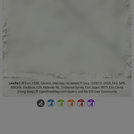
Leaflet
|
© Esri, HERE, Garmin, Intermap, increment P Corp., GEBCO, USGS, FAO, NPS,
NRCAN, GeoBase, IGN, Kadaster NL, Ordnance Survey, Esri Japan, METI, Esri China
(Hong Kong), © OpenStreetMap contributors, and the GIS User Community