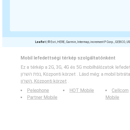
Leaflet
|
© Esri, HERE, Garmin, Intermap, increment P Corp., GEBCO, U
Mobil lefedettségi térkép szolgáltatónként
Ez a térkép a 2G, 3G, 4G és 5G mobilhálózatok lefed
נפת השרון, Központi körzet . Lásd még: a mobil bitr
השרון, Központi körzet
.
Pelephone
HOT Mobile
Cellcom
Partner Mobile
Mobile