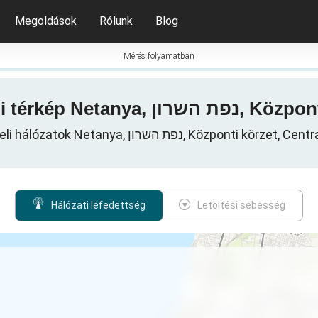
Megoldások
Rólunk
Blog
Mérés folyamatban
3G / 4G / 5G lefedettsé
Mobil adatátviteli hálózatok Netanya, נפת השרון, Közpo
Hálózati lefedettség
Letöltési sebesség