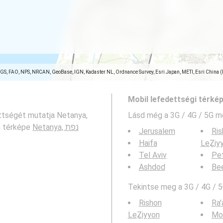
SGS, FAO, NPS, NRCAN, GeoBase, IGN, Kadaster NL, Ordnance Survey, Esri Japan, METI, Esri China 
Mobil lefedettségi térké
ettségét mutatja Netanya,
Lásd még a
3G / 4G / 5G m
Netanya, נפת
áta térképe
Jerusalem
Ris
Haifa
LeẔiy
Tel Aviv
Pe
Ashdod
Be
Tekintse meg a 3G / 4G / 5
Rishon
Ra'
LeẔiyyon
Mod