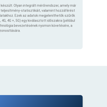
 készült. Olyan integrált mérőrendszer, amely már
eljesítmény-statisztikáit, valamint hozzáférést
atakhoz. Ezek az adatok megjeleníthetők szűrők
 4G, 4G +, 5G) egy kiválasztott időszakra (például
echnológia bevezetésének nyomon követésére, a
azonosítására.