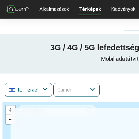
Alkalmazások
Térképek
Kiadványok
IL
- Izrael
+
−