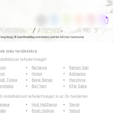
(Hong Kong), © OpenStreetMap contributors, and the GIS User Community
pek más területekre
obilhálózat lefedettségét :
hon
Netanya
Ramat Gan
yon
H̱olon
Ashqelon
taẖ Tiqwa
Bené Beraq
Herzliyya
ersheba
Bat Yam
Kfar Saba
G mobilhálózati lefedettséget is az Ön területén:
anana
Hod HaSharon
Yavné
iin
Rosh Ha‘Ayin
Yehud