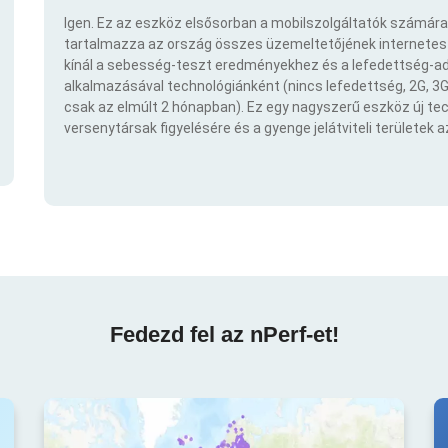
Igen. Ez az eszköz elsősorban a mobilszolgáltatók számára
tartalmazza az ország összes üzemeltetőjének internetes t
kínál a sebesség-teszt eredményekhez és a lefedettség-ad
alkalmazásával technológiánként (nincs lefedettség, 2G, 3G,
csak az elmúlt 2 hónapban). Ez egy nagyszerű eszköz új t
versenytársak figyelésére és a gyenge jelátviteli területek 
Fedezd fel az nPerf-et!