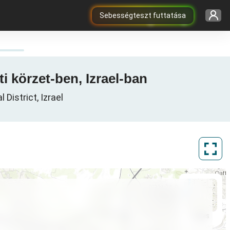
Sebességteszt futtatása
gi térkép Netanya, נפת השרון, Központi körzet-ben, Izrael-ban
nti körzet, Central District, Izrael
ArcGIS