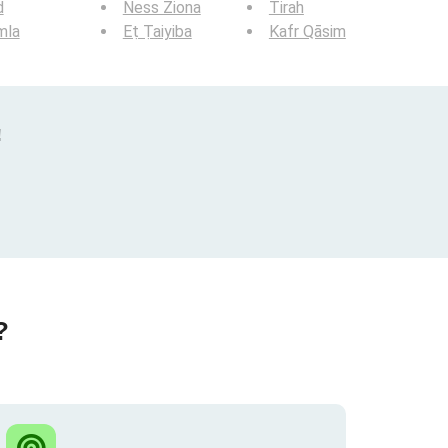
d
Ness Ziona
Tirah
mla
Eṭ Ṭaiyiba
Kafr Qāsim
!
?