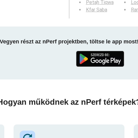
Petaẖ Tiqwa
Lo
Kfar Saba
Ra
Vegyen részt az nPerf projektben, töltse le app most
Hogyan működnek az nPerf térképek