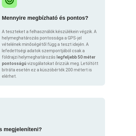
Mennyire megbízható és pontos?
A teszteket a felhasználók készülékein végzik. A
helymeghatározás pontossága a GPS-jel
vételének minőségétől függ a teszt idején. A
lefedettségi adatok szempontjából csak a
földrajzi helymeghatározás
legfeljebb 50 méter
pontosságú
vizsgálatokat őrizzük meg. Letöltött
bitráta esetén ez a küszöbérték 200 métert is
elérhet.
s megjeleníteni?