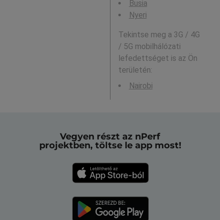
Busia
Nyeri
Tekintse meg a 3G / 4G
/ 5G mobilhálózati
lefedettséget is az Ön
területén:
Nairobi
Vegyen részt az nPerf
projektben, töltse le app most!