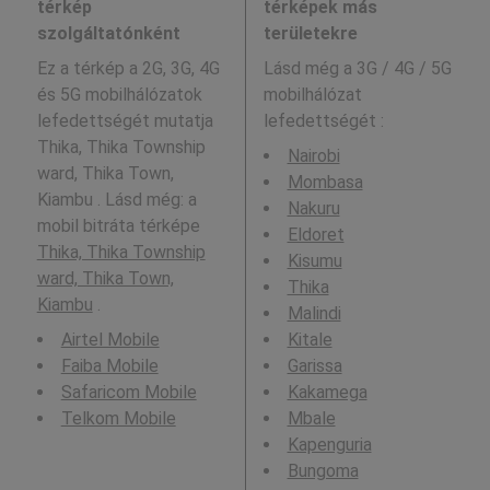
térkép
térképek más
szolgáltatónként
területekre
Ez a térkép a 2G, 3G, 4G
Lásd még a
3G / 4G / 5G
és 5G mobilhálózatok
mobilhálózat
lefedettségét mutatja
lefedettségét :
Thika, Thika Township
Nairobi
ward, Thika Town,
Mombasa
Kiambu . Lásd még: a
Nakuru
mobil bitráta térképe
Eldoret
Thika, Thika Township
Kisumu
ward, Thika Town,
Thika
Kiambu
.
Malindi
Airtel Mobile
Kitale
Faiba Mobile
Garissa
Safaricom Mobile
Kakamega
Telkom Mobile
Mbale
Kapenguria
Bungoma