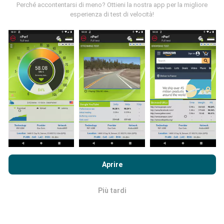
Perché accontentarsi di meno? Ottieni la nostra app per la migliore
esperienza di test di velocità!
Come vengono fatti gli
aggiornamenti?
Le mappe di copertura della rete vengono aggiornate
automaticamente da un bot ogni ora. Le mappe della
velocità sono
aggiornate ogni 15 minuti
. I dati
vengono visualizzati per due anni. Dopo due anni, i dati
più vecchi vengono rimossi dalle mappe una volta al
mese.
Navigando su nPerf.com, accetti le nostre
norme sull'utilizzo
dei cookie e sulla privacy
così come il nostro test nPerf
Aprire
Accordo di licenza con l'utente finale
.
Più tardi
OK
Quanto è affidabile e preciso?