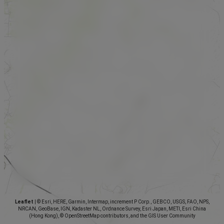
Leaflet
|
© Esri, HERE, Garmin, Intermap, increment P Corp., GEBCO, USGS, FAO, NPS,
NRCAN, GeoBase, IGN, Kadaster NL, Ordnance Survey, Esri Japan, METI, Esri China
(Hong Kong), © OpenStreetMap contributors, and the GIS User Community