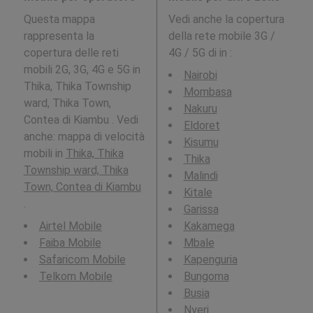
Questa mappa
Vedi anche la copertura
rappresenta la
della rete mobile 3G /
copertura delle reti
4G / 5G di in
:
mobili 2G, 3G, 4G e 5G in
Nairobi
Thika, Thika Township
Mombasa
ward, Thika Town,
Nakuru
Contea di Kiambu . Vedi
Eldoret
anche: mappa di velocità
Kisumu
mobili in
Thika, Thika
Thika
Township ward, Thika
Malindi
Town, Contea di Kiambu
Kitale
.
Garissa
Airtel Mobile
Kakamega
Faiba Mobile
Mbale
Safaricom Mobile
Kapenguria
Telkom Mobile
Bungoma
Busia
Nyeri