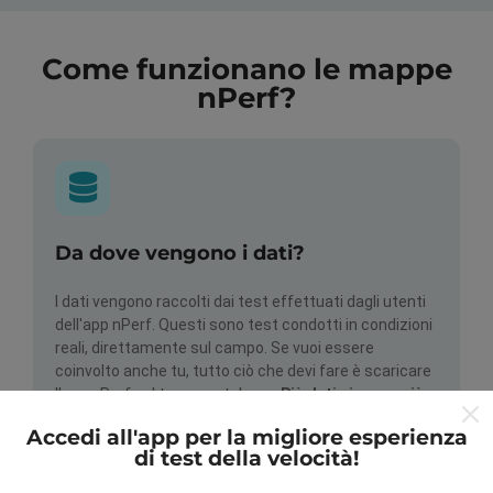
Come funzionano le mappe
nPerf?
Da dove vengono i dati?
I dati vengono raccolti dai test effettuati dagli utenti
dell'app nPerf. Questi sono test condotti in condizioni
reali, direttamente sul campo. Se vuoi essere
coinvolto anche tu, tutto ciò che devi fare è scaricare
l'app nPerf sul tuo smartphone.
Più dati ci sono, più
complete saranno le mappe!
Accedi all'app per la migliore esperienza
di test della velocità!