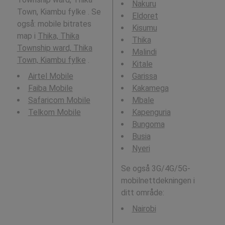
Nakuru
Town, Kiambu fylke . Se
Eldoret
også: mobile bitrates
Kisumu
map i
Thika, Thika
Thika
Township ward, Thika
Malindi
Town, Kiambu fylke
.
Kitale
Airtel Mobile
Garissa
Faiba Mobile
Kakamega
Safaricom Mobile
Mbale
Telkom Mobile
Kapenguria
Bungoma
Busia
Nyeri
Se også 3G/4G/5G-
mobilnettdekningen i
ditt område:
Nairobi