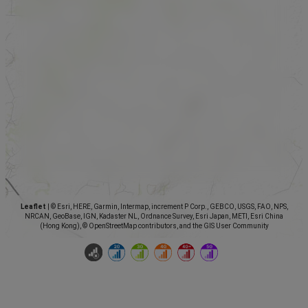
Leaflet
|
© Esri, HERE, Garmin, Intermap, increment P Corp., GEBCO, USGS, FAO, NPS,
NRCAN, GeoBase, IGN, Kadaster NL, Ordnance Survey, Esri Japan, METI, Esri China
(Hong Kong), © OpenStreetMap contributors, and the GIS User Community