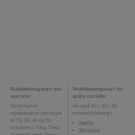
Mobildekningskart per
Mobildekningskart for
operatør
andre områder
Dette kartet
Se også 3G / 4G / 5G
representerer dekningen
mobilnettdekning i
:
av 2G, 3G, 4G og 5G
Nairobi
mobilnett i Thika, Thika
Mombasa
Township ward, Thika