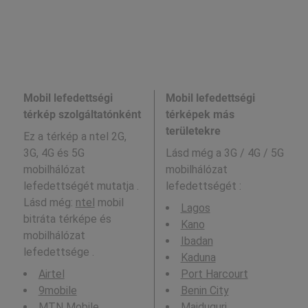
Mobil lefedettségi
Mobil lefedettségi
térkép szolgáltatónként
térképek más
területekre
Ez a térkép a ntel 2G,
3G, 4G és 5G
Lásd még a
3G / 4G / 5G
mobilhálózat
mobilhálózat
lefedettségét mutatja .
lefedettségét :
Lásd még:
ntel
mobil
Lagos
bitráta térképe és
Kano
mobilhálózat
Ibadan
lefedettsége .
Kaduna
Airtel
Port Harcourt
9mobile
Benin City
MTN Mobile
Maiduguri