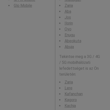
Glo Mobile
Zaria
Aba
Jos
Ilorin
Oyo
Enugu
Abeokuta
Abuja
Tekintse meg a 3G / 4G
/ 5G mobilhálózati
lefedettséget is az Ön
területén:
Zaria
Lere
Kafanchan
Kagoro
Kachia