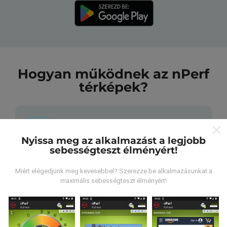
Hogyan működnek az nPerf
térképek?
Nyissa meg az alkalmazást a legjobb
sebességteszt élményért!
Honnan származnak az adatok?
Miért elégedjünk meg kevesebbel? Szerezze be alkalmazásunkat a
Az adatokat az nPerf alkalmazás felhasználói által
maximális sebességteszt élményért!
végzett tesztekből gyűjtik. Ezek valós körülmények
között, közvetlenül a terepen végzett tesztek. Ha
részt venni is szeretne, csak annyit kell tennie, hogy
töltse le az nPerf alkalmazást okostelefonjára.
Minél