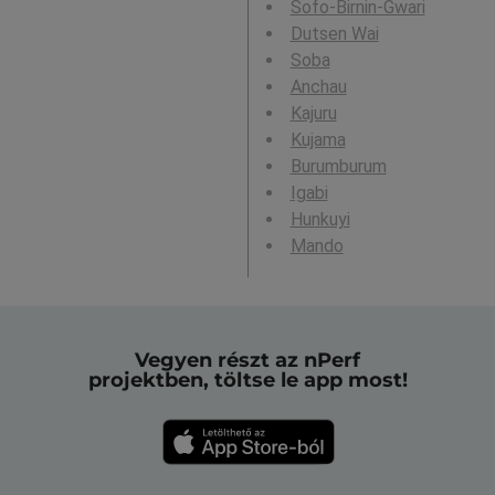
Sofo-Birnin-Gwari
Dutsen Wai
Soba
Anchau
Kajuru
Kujama
Burumburum
Igabi
Hunkuyi
Mando
Vegyen részt az nPerf
projektben, töltse le app most!