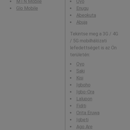
MTN Mobile
Oyo
Glo Mobile
Enugu
Abeokuta
Abuja
Tekintse meg a 3G / 4G
/ 5G mobilhálózati
lefedettséget is az Ön
területén:
Oyo
Saki
Kisi
Igboho
Igbo-Ora
Lalupon
Fiditi
Orita Eruwa
Igbeti
Ago Are