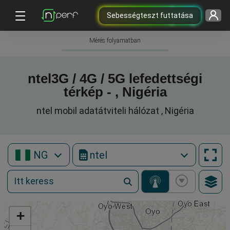
Sebességteszt futtatása
Mérés folyamatban
ntel3G / 4G / 5G lefedettségi
térkép - , Nigéria
ntel mobil adatátviteli hálózat , Nigéria
NG
ntel
+