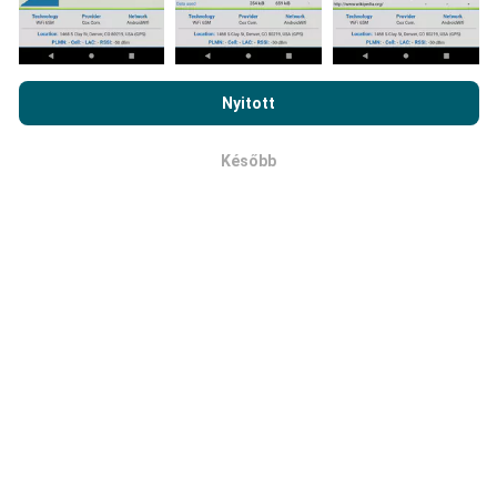
A hálózati lefedettség térképeit automatikusan bot
frissíti óránként. A sebességtérképeket
15
Az nPerf.com böngészésével elfogadja
adatvédelmi és sütik
percenként frissítik
. Az adatok két évig jelennek
használatára vonatkozó irányelveinket
, valamint az nPerf
meg. Két év elteltével a legrégebbi adatokat havonta
Nyitott
teszt
végfelhasználói licencszerződést
.
egyszer eltávolítják a térképekről.
Később
OK
Mennyire megbízható és pontos?
A teszteket a felhasználók készülékein végzik. A
helymeghatározás pontossága a GPS-jel vételének
minőségétől függ a teszt idején. A lefedettségi
adatok szempontjából csak a földrajzi
helymeghatározás
legfeljebb 50 méter pontosságú
vizsgálatokat őrizzük meg. Letöltött bitráta esetén
ez a küszöbérték 200 métert is elérhet.