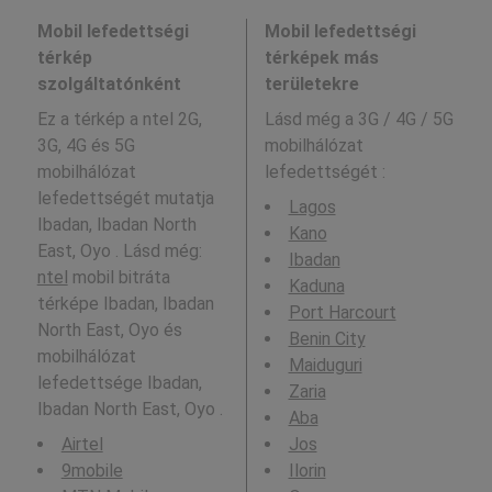
Mobil lefedettségi
Mobil lefedettségi
térkép
térképek más
szolgáltatónként
területekre
Ez a térkép a ntel 2G,
Lásd még a
3G / 4G / 5G
3G, 4G és 5G
mobilhálózat
mobilhálózat
lefedettségét :
lefedettségét mutatja
Lagos
Ibadan, Ibadan North
Kano
East, Oyo . Lásd még:
Ibadan
ntel
mobil bitráta
Kaduna
térképe Ibadan, Ibadan
Port Harcourt
North East, Oyo és
Benin City
mobilhálózat
Maiduguri
lefedettsége Ibadan,
Zaria
Ibadan North East, Oyo .
Aba
Airtel
Jos
9mobile
Ilorin