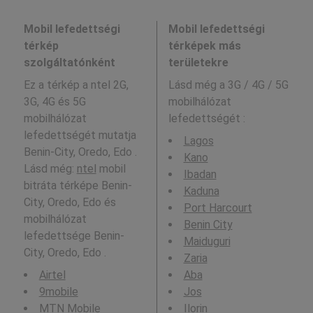
Mobil lefedettségi
Mobil lefedettségi
térkép
térképek más
szolgáltatónként
területekre
Ez a térkép a ntel 2G,
Lásd még a
3G / 4G / 5G
3G, 4G és 5G
mobilhálózat
mobilhálózat
lefedettségét :
lefedettségét mutatja
Lagos
Benin-City, Oredo, Edo .
Kano
Lásd még:
ntel
mobil
Ibadan
bitráta térképe Benin-
Kaduna
City, Oredo, Edo és
Port Harcourt
mobilhálózat
Benin City
lefedettsége Benin-
Maiduguri
City, Oredo, Edo .
Zaria
Airtel
Aba
9mobile
Jos
MTN Mobile
Ilorin