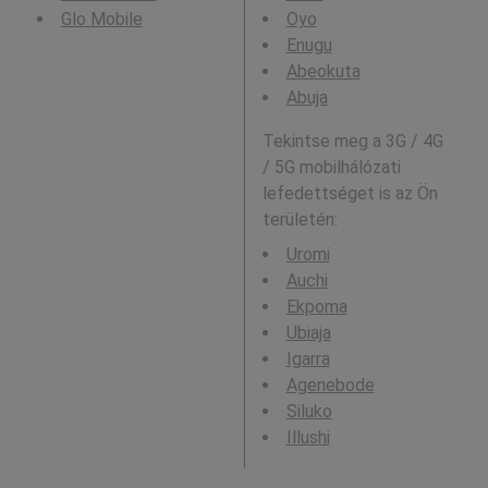
Glo Mobile
Oyo
Enugu
Abeokuta
Abuja
Tekintse meg a 3G / 4G
/ 5G mobilhálózati
lefedettséget is az Ön
területén:
Uromi
Auchi
Ekpoma
Ubiaja
Igarra
Agenebode
Siluko
Illushi