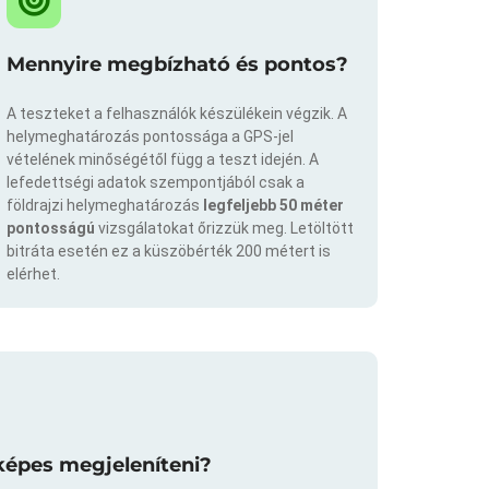
Mennyire megbízható és pontos?
A teszteket a felhasználók készülékein végzik. A
helymeghatározás pontossága a GPS-jel
vételének minőségétől függ a teszt idején. A
lefedettségi adatok szempontjából csak a
földrajzi helymeghatározás
legfeljebb 50 méter
pontosságú
vizsgálatokat őrizzük meg. Letöltött
bitráta esetén ez a küszöbérték 200 métert is
elérhet.
képes megjeleníteni?