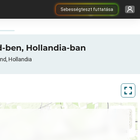
Sebességteszt futtatása
nd-ben, Hollandia-ban
nd, Hollandia
ArcGIS