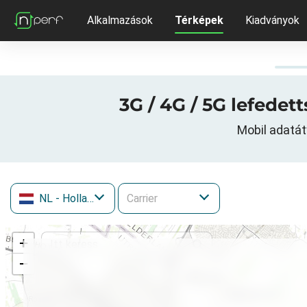
Alkalmazások
Térképek
Kiadványok
3G / 4G / 5G lefedet
Mobil adatát
NL
- Hollandia
+
−