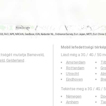
SGS, FAO, NPS, NRCAN, GeoBase, IGN, Kadaster NL, Ordnance Survey, Esri Japan, METI, Esri China 
Mobil lefedettségi térké
ttségét mutatja Barneveld,
Lásd még a
3G / 4G / 5G m
eld, Gelderland
.
Amsterdam
Til
Rotterdam
Gro
Utrecht
Al
Eindhoven
Br
Tekintse meg a 3G / 4G / 5
Nijmegen
Do
Arnhem
Tie