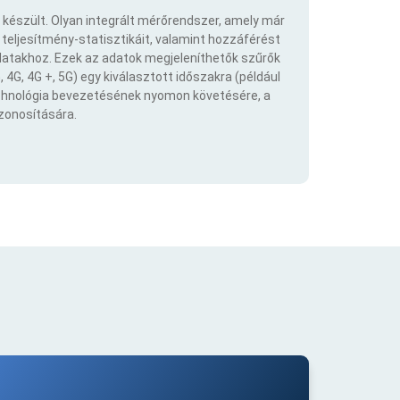
 készült. Olyan integrált mérőrendszer, amely már
eljesítmény-statisztikáit, valamint hozzáférést
atakhoz. Ezek az adatok megjeleníthetők szűrők
 4G, 4G +, 5G) egy kiválasztott időszakra (például
echnológia bevezetésének nyomon követésére, a
azonosítására.