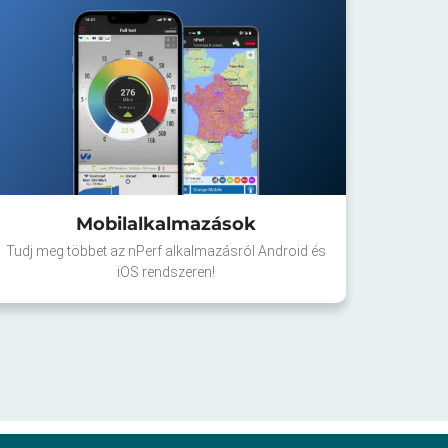
Mobilalkalmazások
Tudj meg többet az nPerf alkalmazásról Android és
iOS rendszeren!