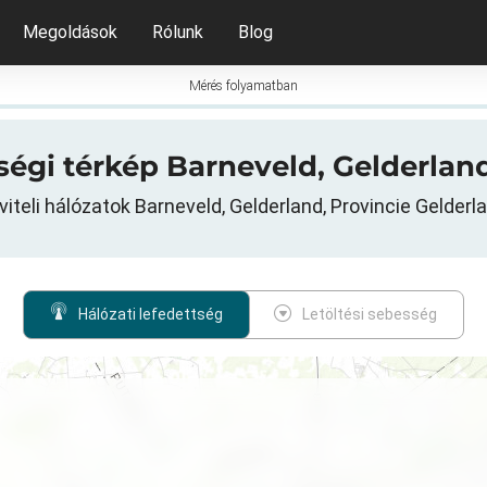
Megoldások
Rólunk
Blog
Mérés folyamatban
tségi térkép Barneveld, Gelderla
viteli hálózatok Barneveld, Gelderland, Provincie Gelderla
Hálózati lefedettség
Letöltési sebesség