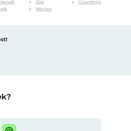
derwijk
Epe
Culemborg
kerk
Wijchen
st!
ek?