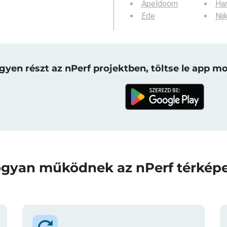
Apeldoorn
Har
Ede
Nij
gyen részt az nPerf projektben, töltse le app mo
gyan működnek az nPerf térkép