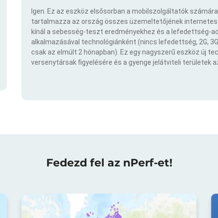
Igen. Ez az eszköz elsősorban a mobilszolgáltatók számára
tartalmazza az ország összes üzemeltetőjének internetes t
kínál a sebesség-teszt eredményekhez és a lefedettség-ad
alkalmazásával technológiánként (nincs lefedettség, 2G, 3G,
csak az elmúlt 2 hónapban). Ez egy nagyszerű eszköz új t
versenytársak figyelésére és a gyenge jelátviteli területek 
Fedezd fel az nPerf-et!