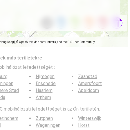
(Hong Kong), © OpenStreetMap contributors, and the GIS User Community
pek más területekre
obilhálózat lefedettségét :
burg
Nijmegen
Zaanstad
ningen
Enschede
Amersfoort
mere Stad
Haarlem
Apeldoorn
eda
Arnhem
G mobilhálózati lefedettséget is az Ön területén:
etinchem
Zutphen
Winterswijk
l
Wageningen
Horst