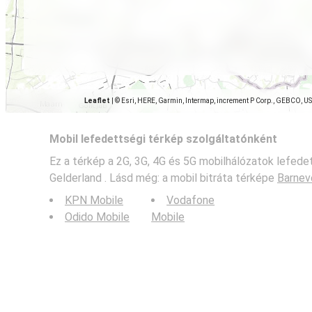
Leaflet
|
© Esri, HERE, Garmin, Intermap, increment P Corp., GEBCO, U
Mobil lefedettségi térkép szolgáltatónként
Ez a térkép a 2G, 3G, 4G és 5G mobilhálózatok lefede
Gelderland . Lásd még: a mobil bitráta térképe
Barnev
KPN Mobile
Vodafone
Odido Mobile
Mobile