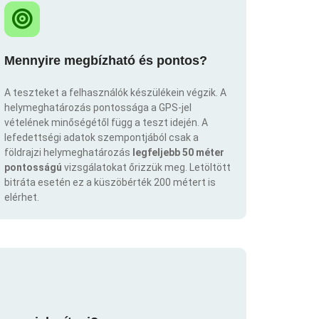
Mennyire megbízható és pontos?
A teszteket a felhasználók készülékein végzik. A
helymeghatározás pontossága a GPS-jel
vételének minőségétől függ a teszt idején. A
lefedettségi adatok szempontjából csak a
földrajzi helymeghatározás
legfeljebb 50 méter
pontosságú
vizsgálatokat őrizzük meg. Letöltött
bitráta esetén ez a küszöbérték 200 métert is
elérhet.