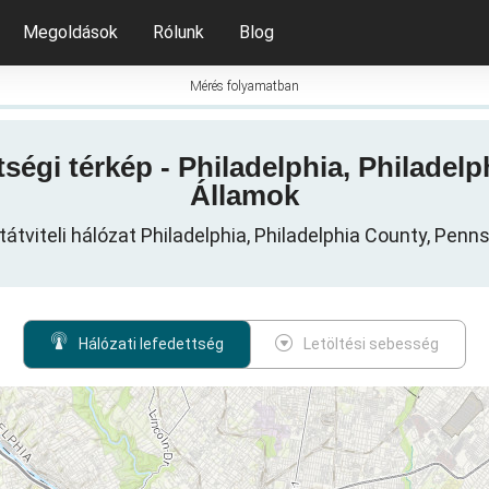
Megoldások
Rólunk
Blog
Mérés folyamatban
tségi térkép - Philadelphia, Philadel
Államok
átviteli hálózat Philadelphia, Philadelphia County, Penn
Hálózati lefedettség
Letöltési sebesség