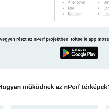
Allentown
Be
Erie
La
Reading
Le
Vegyen részt az nPerf projektben, töltse le app most
Hogyan működnek az nPerf térképek