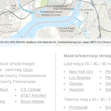
SGS, FAO, NPS, NRCAN, GeoBase, IGN, Kadaster NL, Ordnance Survey, Esri Japan, METI, Esri China 
Mobil lefedettségi térké
álózat lefedettségét
Lásd még a
3G / 4G / 5G m
ia . Lásd még:
Union
New York City
Phi
hia County, Pennsylvania és
Los Angeles
Ph
County, Pennsylvania .
Chicago
San
 West
U.S. Cellular
Houston
Sa
AT&T FirstNet
Tekintse meg a 3G / 4G / 5
 One
Boost Mobile
Pittsburgh
Sc