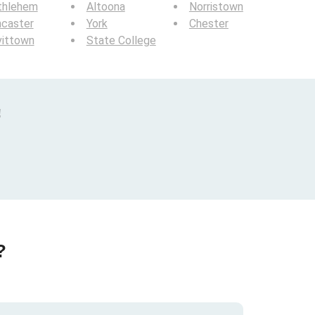
thlehem
Altoona
Norristown
ncaster
York
Chester
vittown
State College
!
?