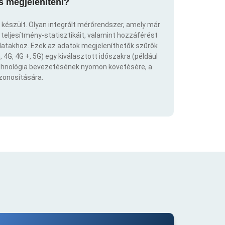
s megjeleníteni?
 készült. Olyan integrált mérőrendszer, amely már
eljesítmény-statisztikáit, valamint hozzáférést
atakhoz. Ezek az adatok megjeleníthetők szűrők
 4G, 4G +, 5G) egy kiválasztott időszakra (például
echnológia bevezetésének nyomon követésére, a
azonosítására.