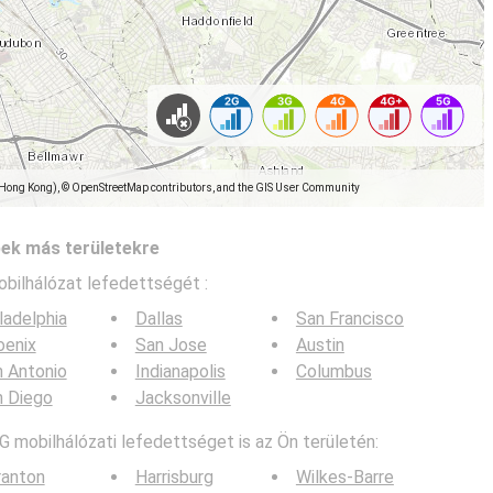
(Hong Kong), © OpenStreetMap contributors, and the GIS User Community
pek más területekre
obilhálózat lefedettségét :
ladelphia
Dallas
San Francisco
oenix
San Jose
Austin
 Antonio
Indianapolis
Columbus
n Diego
Jacksonville
G mobilhálózati lefedettséget is az Ön területén:
ranton
Harrisburg
Wilkes-Barre