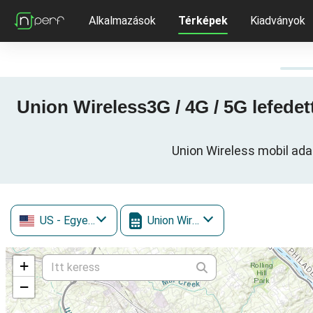
Alkalmazások
Térképek
Kiadványok
Union Wireless3G / 4G / 5G lefedet
Union Wireless mobil adat
US
- Egyesült Államok
Union Wireless
+
−