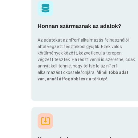
Honnan származnak az adatok?
Az adatokat az nPerf alkalmazás felhasználói
által végzett tesztekből gyűjtik. Ezek valós
körülmények között, közvetlenül a terepen
végzett tesztek. Ha részt venni is szeretne, csak
annyit kell tennie, hogy töltse le az nPerf
alkalmazást okostelefonjára.
Minél több adat
van, annál átfogóbb lesz a térkép!