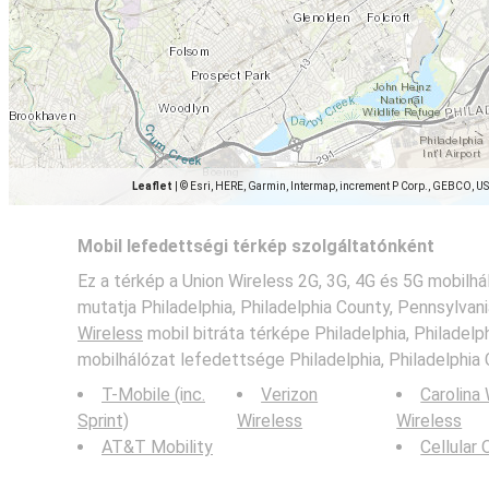
Leaflet
|
© Esri, HERE, Garmin, Intermap, increment P Corp., GEBCO, U
Mobil lefedettségi térkép szolgáltatónként
Ez a térkép a Union Wireless 2G, 3G, 4G és 5G mobilh
mutatja Philadelphia, Philadelphia County, Pennsylvan
Wireless
mobil bitráta térképe Philadelphia, Philadelp
mobilhálózat lefedettsége Philadelphia, Philadelphia 
T-Mobile (inc.
Verizon
Carolina
Sprint)
Wireless
Wireless
AT&T Mobility
Cellular