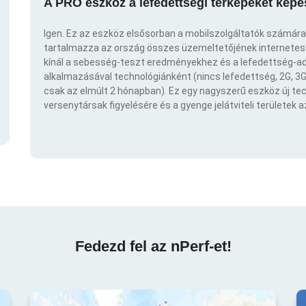
A PRO eszköz a lefedettségi térképeket képe
Igen. Ez az eszköz elsősorban a mobilszolgáltatók számára
tartalmazza az ország összes üzemeltetőjének internetes t
kínál a sebesség-teszt eredményekhez és a lefedettség-ad
alkalmazásával technológiánként (nincs lefedettség, 2G, 3G,
csak az elmúlt 2 hónapban). Ez egy nagyszerű eszköz új t
versenytársak figyelésére és a gyenge jelátviteli területek 
Fedezd fel az nPerf-et!