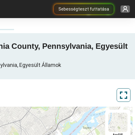
Sebességteszt futtatása
phia County, Pennsylvania, Egyesült
sylvania, Egyesült Államok
ArcGIS