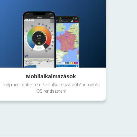
Mobilalkalmazások
Tudj meg többet az nPerf alkalmazásról Android és
iOS rendszeren!