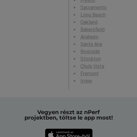
Fresno
Sacramento
Long Beach
Oakland
Bakersfield
Anaheim
Santa Ana
Riverside
Stockton
Chula Vista
Fremont
Irvine
Vegyen részt az nPerf
projektben, töltse le app most!