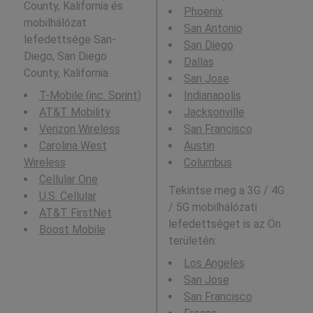
County, Kalifornia és
Phoenix
mobilhálózat
San Antonio
lefedettsége San-
San Diego
Diego, San Diego
Dallas
County, Kalifornia .
San Jose
T-Mobile (inc. Sprint)
Indianapolis
AT&T Mobility
Jacksonville
Verizon Wireless
San Francisco
Carolina West
Austin
Wireless
Columbus
Cellular One
Tekintse meg a 3G / 4G
U.S. Cellular
/ 5G mobilhálózati
AT&T FirstNet
lefedettséget is az Ön
Boost Mobile
területén:
Los Angeles
San Jose
San Francisco