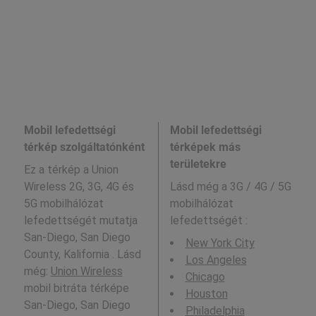
Mobil lefedettségi
Mobil lefedettségi
térkép szolgáltatónként
térképek más
területekre
Ez a térkép a Union
Wireless 2G, 3G, 4G és
Lásd még a
3G / 4G / 5G
5G mobilhálózat
mobilhálózat
lefedettségét mutatja
lefedettségét :
San-Diego, San Diego
New York City
County, Kalifornia . Lásd
Los Angeles
még:
Union Wireless
Chicago
mobil bitráta térképe
Houston
San-Diego, San Diego
Philadelphia