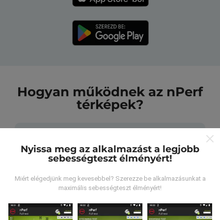
Hogyan működnek az nPerf
térképek?
Nyissa meg az alkalmazást a legjobb
sebességteszt élményért!
Honnan származnak az adatok?
Miért elégedjünk meg kevesebbel? Szerezze be alkalmazásunkat a
maximális sebességteszt élményért!
Az adatokat az nPerf alkalmazás felhasználói által
végzett tesztekből gyűjtik. Ezek valós körülmények
között, közvetlenül a terepen végzett tesztek. Ha