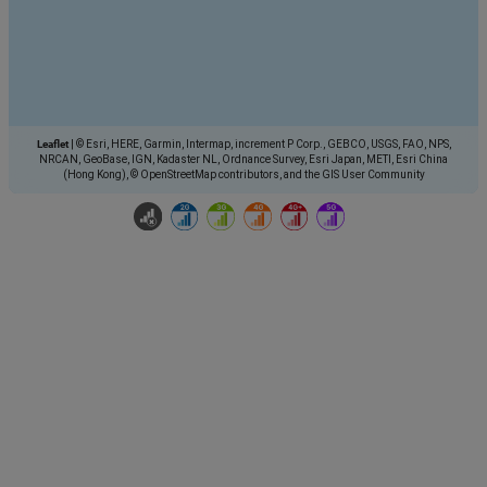
Leaflet
|
© Esri, HERE, Garmin, Intermap, increment P Corp., GEBCO, USGS, FAO, NPS,
NRCAN, GeoBase, IGN, Kadaster NL, Ordnance Survey, Esri Japan, METI, Esri China
(Hong Kong), © OpenStreetMap contributors, and the GIS User Community