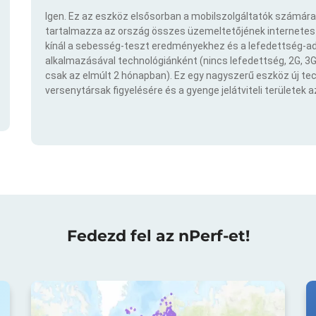
Igen. Ez az eszköz elsősorban a mobilszolgáltatók számára
tartalmazza az ország összes üzemeltetőjének internetes t
kínál a sebesség-teszt eredményekhez és a lefedettség-ad
alkalmazásával technológiánként (nincs lefedettség, 2G, 3G,
csak az elmúlt 2 hónapban). Ez egy nagyszerű eszköz új t
versenytársak figyelésére és a gyenge jelátviteli területek 
Fedezd fel az nPerf-et!