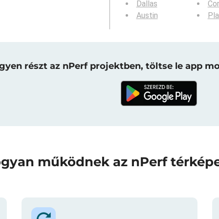
Dallas
Cor
Austin
Pl
gyen részt az nPerf projektben, töltse le app mo
gyan működnek az nPerf térkép