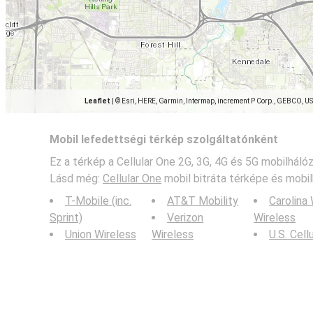
Leaflet
|
© Esri, HERE, Garmin, Intermap, increment P Corp., GEBCO, U
Mobil lefedettségi térkép szolgáltatónként
Ez a térkép a Cellular One 2G, 3G, 4G és 5G mobilháló
Lásd még:
Cellular One
mobil bitráta térképe és mobil
T-Mobile (inc.
AT&T Mobility
Carolina
Sprint)
Verizon
Wireless
Union Wireless
Wireless
U.S. Cell