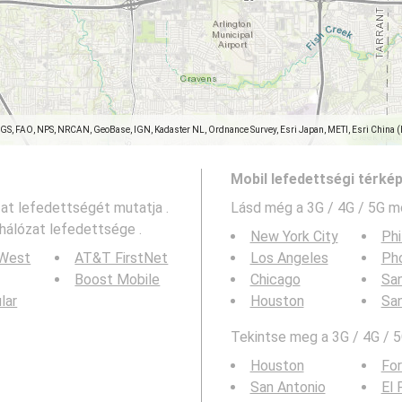
SGS, FAO, NPS, NRCAN, GeoBase, IGN, Kadaster NL, Ordnance Survey, Esri Japan, METI, Esri China 
Mobil lefedettségi térké
zat lefedettségét mutatja .
Lásd még a
3G / 4G / 5G m
hálózat lefedettsége .
New York City
Phi
 West
AT&T FirstNet
Los Angeles
Ph
Boost Mobile
Chicago
San
ular
Houston
Sa
Tekintse meg a 3G / 4G / 5
Houston
For
San Antonio
El 