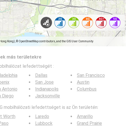
(Hong Kong), © OpenStreetMap contributors, and the GIS User Community
pek más területekre
obilhálózat lefedettségét :
ladelphia
Dallas
San Francisco
oenix
San Jose
Austin
 Antonio
Indianapolis
Columbus
n Diego
Jacksonville
G mobilhálózati lefedettséget is az Ön területén:
t Worth
Laredo
Amarillo
Paso
Lubbock
Grand Prairie