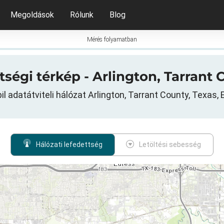
Megoldások
Rólunk
Blog
Mérés folyamatban
ttségi térkép - Arlington, Tarrant
il adatátviteli hálózat Arlington, Tarrant County, Texas,
Hálózati lefedettség
Letöltési sebesség