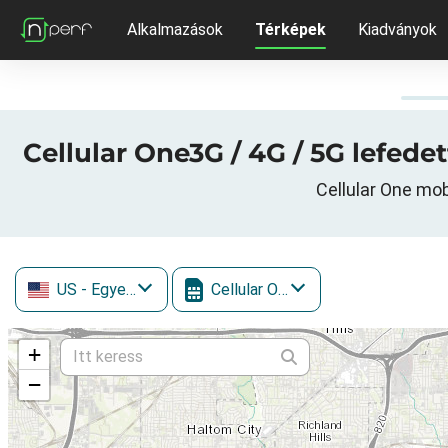
Alkalmazások
Térképek
Kiadványok
Cellular One3G / 4G / 5G lefede
Cellular One mob
US
- Egyesült Államok
Cellular One
+
−