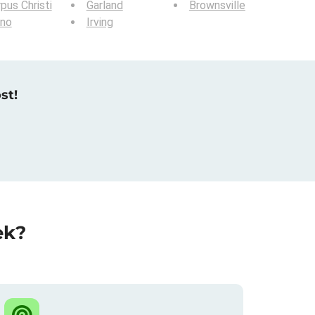
pus Christi
Garland
Brownsville
ano
Irving
st!
ek?