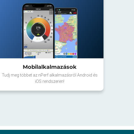
Mobilalkalmazások
Tudj meg többet az nPerf alkalmazásról Android és
iOS rendszeren!