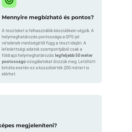
Mennyire megbízható és pontos?
A teszteket a felhasználók készülékein végzik. A
helymeghatározás pontossága a GPS-jel
vételének minőségétől függ a teszt idején. A
lefedettségi adatok szempontjából csak a
földrajzi helymeghatározás
legfeljebb 50 méter
pontosságú
vizsgálatokat őrizzük meg. Letöltött
bitráta esetén ez a küszöbérték 200 métert is
elérhet.
képes megjeleníteni?