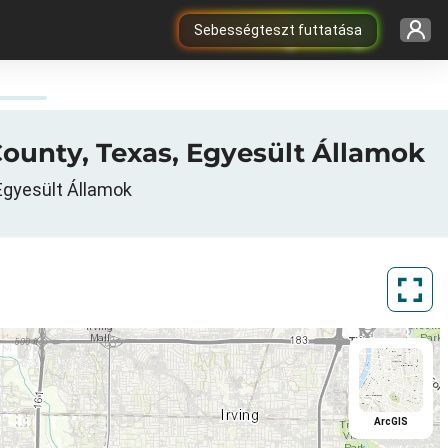
Sebességteszt futtatása
 County, Texas, Egyesült Államok
 Egyesült Államok
ArcGIS