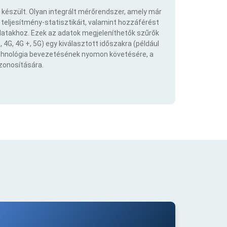
 készült. Olyan integrált mérőrendszer, amely már
eljesítmény-statisztikáit, valamint hozzáférést
atakhoz. Ezek az adatok megjeleníthetők szűrők
 4G, 4G +, 5G) egy kiválasztott időszakra (például
echnológia bevezetésének nyomon követésére, a
azonosítására.